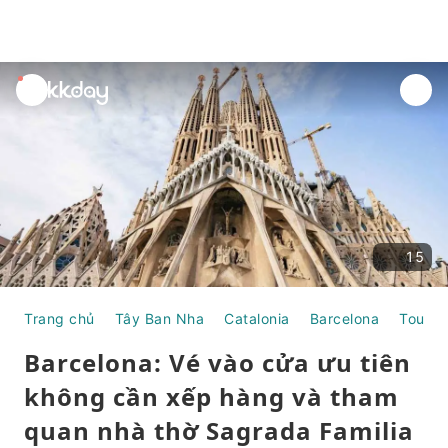
unread
notifications
15
Trang chủ
Tây Ban Nha
Catalonia
Barcelona
Tour N
Barcelona: Vé vào cửa ưu tiên
không cần xếp hàng và tham
quan nhà thờ Sagrada Familia