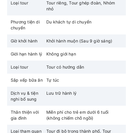
Loại tour
Tour riêng, Tour ghép đoàn, Nhóm
Sự kết hợp hoàn hảo giữa lịch sử, văn hóa và
nhỏ
phiêu lưu.
Phương tiện di
Du khách tự di chuyển
chuyển
Giờ khởi hành
Khởi hành muộn (Sau 9 giờ sáng)
Giới hạn hành lý
Không giới hạn
Loại tour
Tour có hướng dẫn
Sắp xếp bữa ăn
Tự túc
Dịch vụ & tiện
Lưu trữ hành lý
nghi bổ sung
Thân thiện với
Miễn phí cho trẻ em dưới 6 tuổi
gia đình
(không chiếm chỗ ngồi)
Loại tham quan
Tour đi bộ trong thành phố, Tour