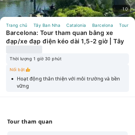
10
Trang chủ
Tây Ban Nha
Catalonia
Barcelona
Tour N
Barcelona: Tour tham quan bằng xe
đạp/xe đạp điện kéo dài 1,5-2 giờ | Tây
Ban Nha
Thời lượng 1 giờ 30 phút
Nổi bật
Hoạt động thân thiện với môi trường và bền
vững
Vui vẻ và an toàn cho mọi lứa tuổi
Có các nhóm nhỏ và lựa chọn riêng tư.
Hãy lấp đầy giỏ quà của bạn bằng những món
Tour tham quan
quà lưu niệm trong chuyến tham quan 10
điểm nổi bật của Barcelona.