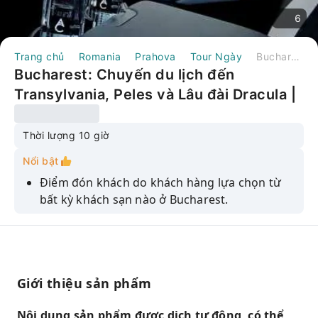
6
Trang chủ
Romania
Prahova
Tour Ngày
Bucharest: Chuyến du lịch đến Transylvania, Peles và Lâu đài Dracula | Romania
Bucharest: Chuyến du lịch đến
Transylvania, Peles và Lâu đài Dracula |
Romania
Thời lượng 10 giờ
Nổi bật
Điểm đón khách do khách hàng lựa chọn từ
bất kỳ khách sạn nào ở Bucharest.
Tham quan các lâu đài ở Transylvania
Hãy thử món ăn truyền thống của chúng tôi
nhé!
Giới thiệu sản phẩm
Quay lại điểm đón khách hàng đã chọn tại
Bucharest.
Nội dung sản phẩm được dịch tự động, có thể