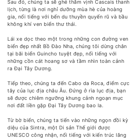
Sau đó, chúng ta sẽ ghé thăm vịnh Cascais thanh
lịch, từng là nơi nghỉ dưỡng mùa hè của hoàng
gia, nổi tiếng với bến du thuyền quyến rũ và bầu
không khí ven biển thư thái.
Lái xe dọc theo một trong những con đường ven
biển đẹp nhất Bồ Đào Nha, chúng tôi dừng chân
tại bãi biển Guincho tuyệt đẹp, nổi tiếng với
những cồn cát hoang sơ và tầm nhìn toàn cảnh
ra Đại Tây Dương.
Tiếp theo, chúng ta đến Cabo da Roca, điểm cực
tây của lục địa châu Âu. Đứng ở rìa lục địa, bạn
sẽ được chiêm ngưỡng khung cảnh ngoạn mục
nơi đất liền gặp Đại Tây Dương bao la.
Từ bờ biển, chúng ta tiến vào những ngọn đồi kỳ
diệu của Sintra, một Di sản Thế giới được
UNESCO công nhận, nổi tiếng với kiến ​​trúc lãng