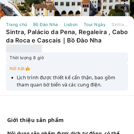
8
Trang chủ
Bồ Đào Nha
Lisbon
Tour Ngày
Sintra, Palácio da Pena, Regaleira , Cabo da Roca e Cascais｜Bồ Đào Nha
Sintra, Palácio da Pena, Regaleira , Cabo
da Roca e Cascais｜Bồ Đào Nha
Thời lượng 8 giờ
Nổi bật
Lịch trình được thiết kế cẩn thận, bao gồm
tham quan bờ biển và các cung điện.
Tham quan có hướng dẫn bên trong cung
điện Regaleira và Pena.
Cảnh quan Đại Tây Dương tuyệt đẹp tại Cabo
da Roca
Giới thiệu sản phẩm
Chuyến đi ngắm cảnh qua Cascais và bãi biển
Nội dung sản phẩm được dịch tự động, có thể