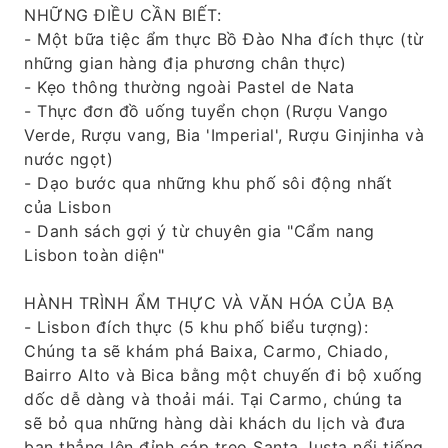
NHỮNG ĐIỀU CẦN BIẾT:
- Một bữa tiệc ẩm thực Bồ Đào Nha đích thực (từ
những gian hàng địa phương chân thực)
- Kẹo thông thường ngoài Pastel de Nata
- Thực đơn đồ uống tuyển chọn (Rượu Vango
Verde, Rượu vang, Bia 'Imperial', Rượu Ginjinha và
nước ngọt)
- Dạo bước qua những khu phố sôi động nhất
của Lisbon
- Danh sách gợi ý từ chuyên gia "Cẩm nang
Lisbon toàn diện"
HÀNH TRÌNH ẨM THỰC VÀ VĂN HÓA CỦA BẠ
- Lisbon đích thực (5 khu phố biểu tượng):
Chúng ta sẽ khám phá Baixa, Carmo, Chiado,
Bairro Alto và Bica bằng một chuyến đi bộ xuống
dốc dễ dàng và thoải mái. Tại Carmo, chúng ta
sẽ bỏ qua những hàng dài khách du lịch và đưa
bạn thẳng lên đỉnh cáp treo Santa Justa nổi tiếng