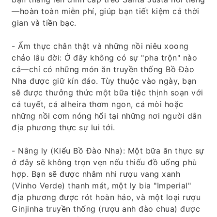
—hoàn toàn miễn phí, giúp bạn tiết kiệm cả thời
gian và tiền bạc.
- Ẩm thực chân thật và những nồi niêu xoong
chảo lâu đời: Ở đây không có sự "pha trộn" nào
cả—chỉ có những món ăn truyền thống Bồ Đào
Nha được giữ kín đáo. Tùy thuộc vào ngày, bạn
sẽ được thưởng thức một bữa tiệc thịnh soạn với
cá tuyết, cá alheira thơm ngon, cá mòi hoặc
những nồi cơm nóng hổi tại những nơi người dân
địa phương thực sự lui tới.
- Nâng ly (Kiểu Bồ Đào Nha): Một bữa ăn thực sự
ở đây sẽ không trọn vẹn nếu thiếu đồ uống phù
hợp. Bạn sẽ được nhâm nhi rượu vang xanh
(Vinho Verde) thanh mát, một ly bia "Imperial"
địa phương được rót hoàn hảo, và một loại rượu
Ginjinha truyền thống (rượu anh đào chua) được