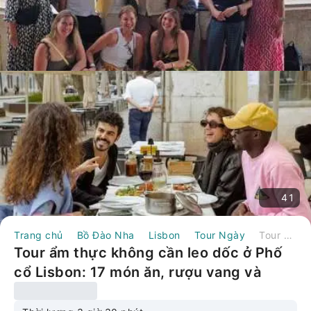
41
Trang chủ
Bồ Đào Nha
Lisbon
Tour Ngày
Tour ẩm thực không cần leo dốc ở Phố cổ Lisbon: 17 món ăn, rượu vang và thức uống | Bồ Đào Nha
Tour ẩm thực không cần leo dốc ở Phố
cổ Lisbon: 17 món ăn, rượu vang và
thức uống | Bồ Đào Nha