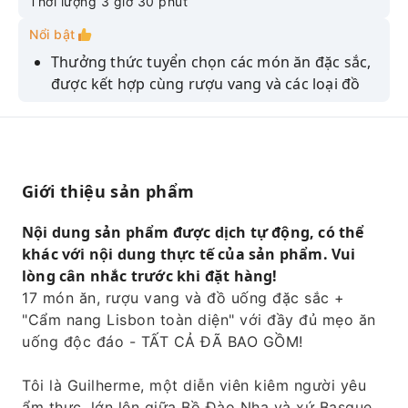
Thời lượng 3 giờ 30 phút
Nổi bật
Thưởng thức tuyển chọn các món ăn đặc sắc,
được kết hợp cùng rượu vang và các loại đồ
uống khác.
Vượt xa món bánh Pastel de Nata truyền
thống, bạn có thể khám phá những loại bánh
kẹo hiếm có, lấy cảm hứng từ các tu viện.
Giới thiệu sản phẩm
Khám phá 5 khu phố cổ kính trong một
chuyến đi bộ xuống dốc dễ dàng.
Nội dung sản phẩm được dịch tự động, có thể
khác với nội dung thực tế của sản phẩm. Vui
Bạn có thể bỏ qua hàng dài người xếp hàng
lòng cân nhắc trước khi đặt hàng!
để lên đỉnh cáp treo Santa Justa hoàn toàn
17 món ăn, rượu vang và đồ uống đặc sắc +
miễn phí.
"Cẩm nang Lisbon toàn diện" với đầy đủ mẹo ăn
Nhận ngay danh sách "bí quyết nội bộ" toàn
uống độc đáo - TẤT CẢ ĐÃ BAO GỒM!
thành phố về nhà hàng, quán bar, địa điểm
ngắm hoàng hôn và nhiều hơn nữa.
Tôi là Guilherme, một diễn viên kiêm người yêu
ẩm thực, lớn lên giữa Bồ Đào Nha và xứ Basque,