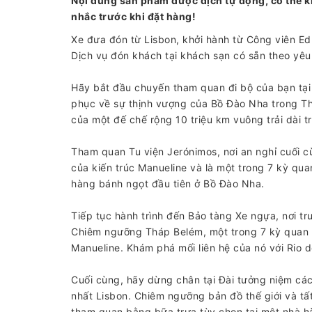
Nội dung sản phẩm được dịch tự động, có thể k
nhắc trước khi đặt hàng!
Xe đưa đón từ Lisbon, khởi hành từ Công viên Ed
Dịch vụ đón khách tại khách sạn có sẵn theo yêu
Hãy bắt đầu chuyến tham quan đi bộ của bạn tạ
phục về sự thịnh vượng của Bồ Đào Nha trong Thờ
của một đế chế rộng 10 triệu km vuông trải dài tr
Tham quan Tu viện Jerónimos, nơi an nghỉ cuối 
của kiến ​​trúc Manueline và là một trong 7 kỳ q
hàng bánh ngọt đầu tiên ở Bồ Đào Nha.
Tiếp tục hành trình đến Bảo tàng Xe ngựa, nơi 
Chiêm ngưỡng Tháp Belém, một trong 7 kỳ quan 
Manueline. Khám phá mối liên hệ của nó với Rio d
Cuối cùng, hãy dừng chân tại Đài tưởng niệm c
nhất Lisbon. Chiêm ngưỡng bản đồ thế giới và tấ
tham quan bằng bữa trưa tùy chọn tại một nhà 