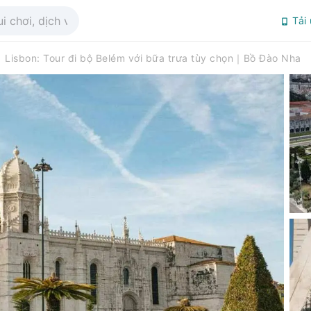
Tải
Lisbon: Tour đi bộ Belém với bữa trưa tùy chọn｜Bồ Đào Nha