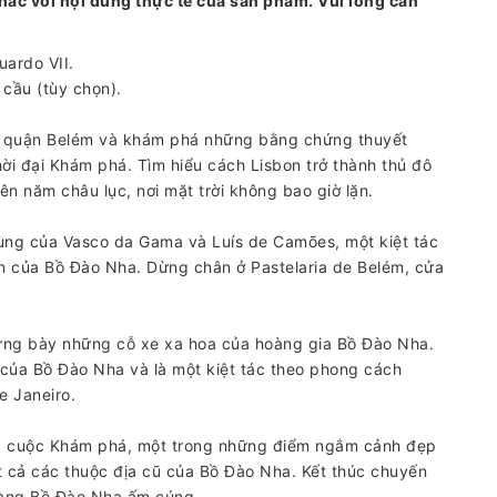
hác với nội dung thực tế của sản phẩm. Vui lòng cân
uardo VII.
 cầu (tùy chọn).
i quận Belém và khám phá những bằng chứng thuyết
i đại Khám phá. Tìm hiểu cách Lisbon trở thành thủ đô
ên năm châu lục, nơi mặt trời không bao giờ lặn.
cùng của Vasco da Gama và Luís de Camões, một kiệt tác
uan của Bồ Đào Nha. Dừng chân ở Pastelaria de Belém, cửa
trưng bày những cỗ xe xa hoa của hoàng gia Bồ Đào Nha.
của Bồ Đào Nha và là một kiệt tác theo phong cách
e Janeiro.
ác cuộc Khám phá, một trong những điểm ngắm cảnh đẹp
t cả các thuộc địa cũ của Bồ Đào Nha. Kết thúc chuyến
hàng Bồ Đào Nha ấm cúng.