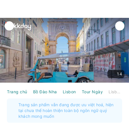
unread
notifications
14
Trang chủ
Bồ Đào Nha
Lisbon
Tour Ngày
Lisbon: Tour Tuk-Tuk ngắm cảnh 8 điểm cùng hướng dẫn viên địa phương đích thực | Bồ Đào Nha
Trang sản phẩm vẫn đang được ưu việt hoá, hiện
tại chưa thể hoàn thiện toàn bộ ngôn ngữ quý
khách mong muốn