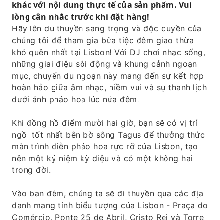
khác với nội dung thực tế của sản phẩm. Vui
Hoàn toàn thoải mái ngay cả trong thời tiết
lòng cân nhắc trước khi đặt hàng!
mưa (thuyền được đóng kín hoàn toàn bằng
Hãy lên du thuyền sang trọng và độc quyền của
kính).
chúng tôi để tham gia bữa tiệc đêm giao thừa
khó quên nhất tại Lisbon! Với DJ chơi nhạc sống,
những giai điệu sôi động và khung cảnh ngoạn
mục, chuyến du ngoạn này mang đến sự kết hợp
hoàn hảo giữa âm nhạc, niềm vui và sự thanh lịch
dưới ánh pháo hoa lúc nửa đêm.
Khi đồng hồ điểm mười hai giờ, bạn sẽ có vị trí
ngồi tốt nhất bên bờ sông Tagus để thưởng thức
màn trình diễn pháo hoa rực rỡ của Lisbon, tạo
nên một kỷ niệm kỳ diệu và có một không hai
trong đời.
Vào ban đêm, chúng ta sẽ đi thuyền qua các địa
danh mang tính biểu tượng của Lisbon - Praça do
Comércio, Ponte 25 de Abril, Cristo Rei và Torre