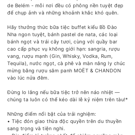
de Belém - mỗi nơi đều có phông nền tuyệt đẹp
để chụp ảnh và những khoảnh khắc khó quên.
Hãy thưởng thức bữa tiệc buffet kiểu Bồ Đào
Nha ngon tuyệt, bánh pastel de nata, các loại
bánh ngọt và trái cây tươi, cùng với quầy bar
cao cấp phục vụ không giới hạn: sangria, rượu
vang, rượu mạnh (Gin, Whisky, Vodka, Rum,
Tequila), nước ngọt, cà phê và màn nâng ly chúc
mừng bằng rượu sâm panh MOËT & CHANDON
vào lúc nửa đêm.
Đừng lo lắng nếu bữa tiệc trở nên náo nhiệt —
chúng ta luôn có thể kéo dài lễ kỷ niệm trên tàu!*
Những điểm nổi bật của trải nghiệm:
• Tiệc đón giao thừa độc quyền trên du thuyền
sang trọng và tiện nghi.