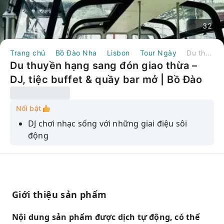
32
Trang chủ
Bồ Đào Nha
Lisbon
Tour Ngày
Du thuyền hạng sang đón giao thừa – DJ, tiệc buffet & quầy bar mở | Bồ Đào Nha
Du thuyền hạng sang đón giao thừa –
DJ, tiệc buffet & quầy bar mở | Bồ Đào
Nha
Nổi bật
DJ chơi nhạc sống với những giai điệu sôi
động
Tiệc đêm giao thừa độc quyền trên một chiếc
thuyền sang trọng và tiện nghi.
Quầy bar cao cấp phục vụ đồ uống không giới
hạn + rượu sâm panh Moët & Chandon.
Giới thiệu sản phẩm
Cảnh sắc tuyệt đẹp của các địa danh nổi tiếng
Nội dung sản phẩm được dịch tự động, có thể
Lisbon lung linh về đêm.