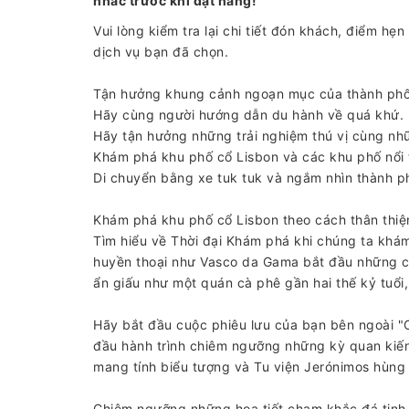
nhắc trước khi đặt hàng!
Vui lòng kiểm tra lại chi tiết đón khách, điểm hẹ
dịch vụ bạn đã chọn.
Tận hưởng khung cảnh ngoạn mục của thành phố
Hãy cùng người hướng dẫn du hành về quá khứ.
Hãy tận hưởng những trải nghiệm thú vị cùng nhữ
Khám phá khu phố cổ Lisbon và các khu phố nổi 
Di chuyển bằng xe tuk tuk và ngắm nhìn thành p
Khám phá khu phố cổ Lisbon theo cách thân thiện 
Tìm hiểu về Thời đại Khám phá khi chúng ta khá
huyền thoại như Vasco da Gama bắt đầu những c
ẩn giấu như một quán cà phê gần hai thế kỷ tuổi, 
Hãy bắt đầu cuộc phiêu lưu của bạn bên ngoài "
đầu hành trình chiêm ngưỡng những kỳ quan kiế
mang tính biểu tượng và Tu viện Jerónimos hùng 
Chiêm ngưỡng những họa tiết chạm khắc đá tinh xả