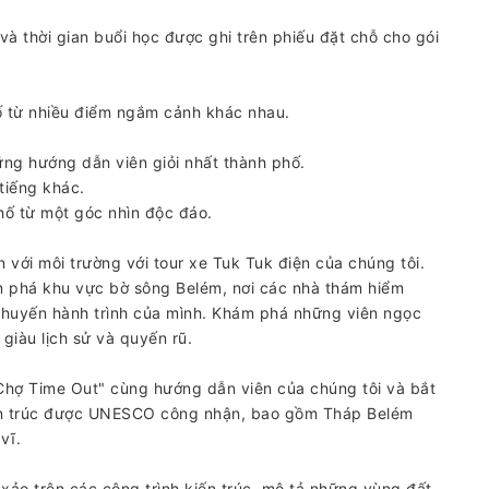
n và thời gian buổi học được ghi trên phiếu đặt chỗ cho gói
 từ nhiều điểm ngắm cảnh khác nhau.
ng hướng dẫn viên giỏi nhất thành phố.
tiếng khác.
hố từ một góc nhìn độc đáo.
với môi trường với tour xe Tuk Tuk điện của chúng tôi.
m phá khu vực bờ sông Belém, nơi các nhà thám hiểm
huyến hành trình của mình. Khám phá những viên ngọc
giàu lịch sử và quyến rũ.
Chợ Time Out" cùng hướng dẫn viên của chúng tôi và bắt
n ​​trúc được UNESCO công nhận, bao gồm Tháp Belém
vĩ.
o trên các công trình kiến ​​trúc, mô tả những vùng đất