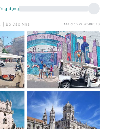
 ứng dụng
k. | Bồ Đào Nha
Mã dịch vụ #586578