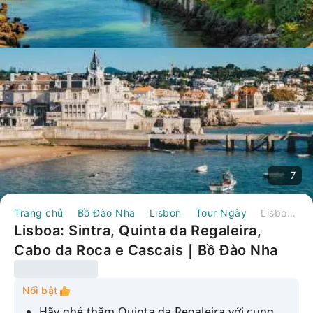
7
Trang chủ
Bồ Đào Nha
Lisbon
Tour Ngày
Lisboa: Sintra, Quinta da Regaleira, Cabo da Roca e Cascais｜Bồ Đào Nha
Lisboa: Sintra, Quinta da Regaleira,
Cabo da Roca e Cascais｜Bồ Đào Nha
Nổi bật
Hãy ghé thăm Quinta da Regaleira với cung