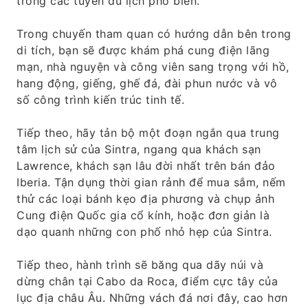
trong các tuyến du lịch phổ biến.
Trong chuyến tham quan có hướng dẫn bên trong
di tích, bạn sẽ được khám phá cung điện lãng
mạn, nhà nguyện và công viên sang trọng với hồ,
hang động, giếng, ghế đá, đài phun nước và vô
số công trình kiến ​​trúc tinh tế.
Tiếp theo, hãy tản bộ một đoạn ngắn qua trung
tâm lịch sử của Sintra, ngang qua khách sạn
Lawrence, khách sạn lâu đời nhất trên bán đảo
Iberia. Tận dụng thời gian rảnh để mua sắm, nếm
thử các loại bánh kẹo địa phương và chụp ảnh
Cung điện Quốc gia cổ kính, hoặc đơn giản là
dạo quanh những con phố nhỏ hẹp của Sintra.
Tiếp theo, hành trình sẽ băng qua dãy núi và
dừng chân tại Cabo da Roca, điểm cực tây của
lục địa châu Âu. Những vách đá nơi đây, cao hơn