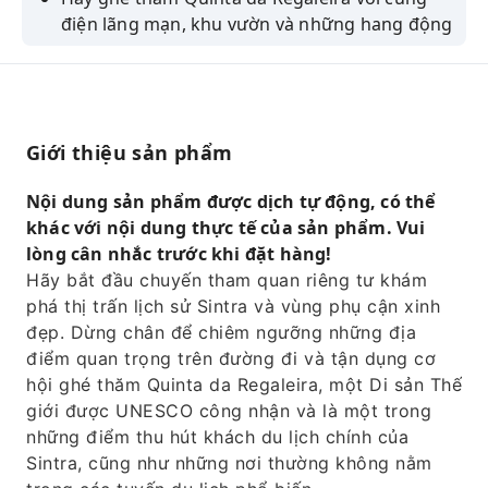
điện lãng mạn, khu vườn và những hang động
bí ẩn nơi đây.
Hãy tận hưởng thời gian rảnh rỗi để khám
phá trung tâm lịch sử của Sintra.
Chiêm ngưỡng khung cảnh đặc biệt từ Cabo
Giới thiệu sản phẩm
da Roca.
Nội dung sản phẩm được dịch tự động, có thể
Hãy để vẻ đẹp của bãi biển Guincho làm bạn
khác với nội dung thực tế của sản phẩm. Vui
kinh ngạc.
lòng cân nhắc trước khi đặt hàng!
Hãy dạo bước dọc theo vịnh Cascais.
Hãy bắt đầu chuyến tham quan riêng tư khám
phá thị trấn lịch sử Sintra và vùng phụ cận xinh
đẹp. Dừng chân để chiêm ngưỡng những địa
điểm quan trọng trên đường đi và tận dụng cơ
hội ghé thăm Quinta da Regaleira, một Di sản Thế
giới được UNESCO công nhận và là một trong
những điểm thu hút khách du lịch chính của
Sintra, cũng như những nơi thường không nằm