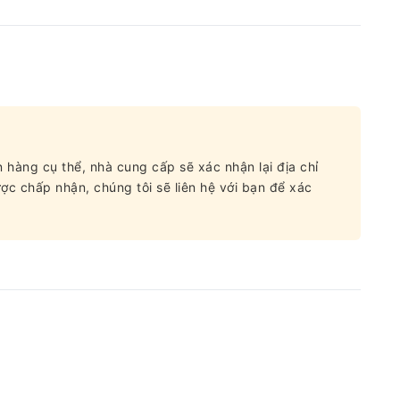
 hàng cụ thể, nhà cung cấp sẽ xác nhận lại địa chỉ
c chấp nhận, chúng tôi sẽ liên hệ với bạn để xác