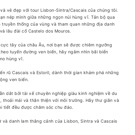
và vẻ đẹp với tour Lisbon-Sintra/Cascais của chúng tôi.
 mạn nép mình giữa những ngọn núi hùng vĩ. Tản bộ qua
o truyền thống của vùng và tham quan những địa danh
 và lâu đài cổ Castelo dos Mouros.
 cực tây của châu Âu, nơi bạn sẽ được chiêm ngưỡng
heo tuyến đường ven biển, hãy ngắm nhìn bãi biển
no hùng vĩ.
ến rũ Cascais và Estoril, dành thời gian khám phá những
động ven biển.
dẫn dắt bởi tài xế chuyên nghiệp giàu kinh nghiệm về du
 thoải mái và thân thiện với môi trường. Hãy thư giãn và
hi tiết đều được chăm sóc chu đáo.
 và danh lam thắng cảnh của Lisbon, Sintra và Cascais