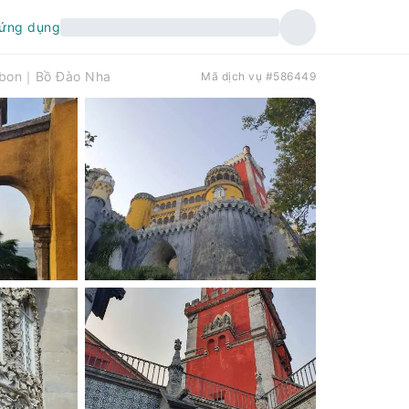
 ứng dụng
Lisbon｜Bồ Đào Nha
Mã dịch vụ #586449