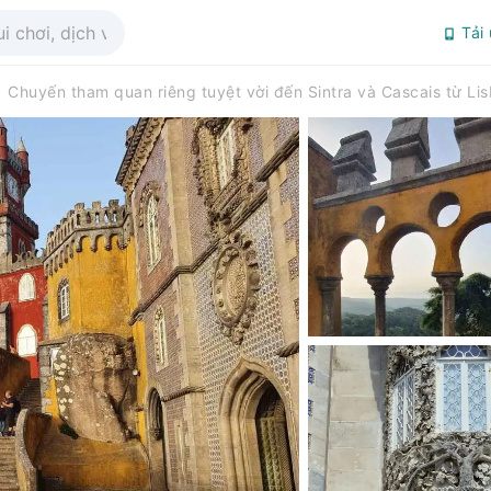
Tải
Chuyến tham quan riêng tuyệt vời đến Sintra và Cascais từ 