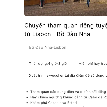
Chuyến tham quan riêng tuyệ
từ Lisbon｜Bồ Đào Nha
Bồ Đào Nha
Lisbon
-
Thời lượng:4 giờ–8 giờ
Miễn phí huỷ trư
Xuất trình e-voucher tại địa điểm để sử dụng 
Tham quan các cung điện và di tích nổi tiếng 
Hãy chiêm ngưỡng khung cảnh từ Cabo da R
Khám phá Cascais và Estoril