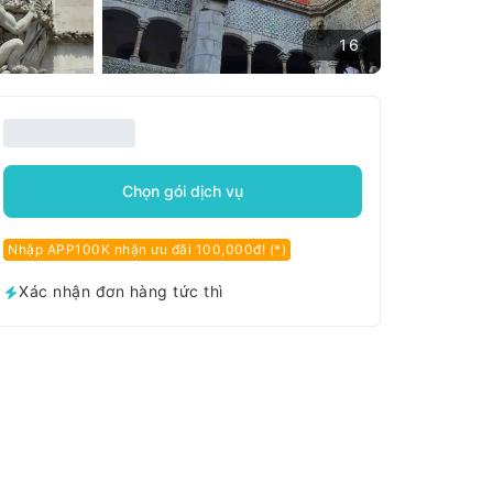
16
Chọn gói dịch vụ
Nhập APP100K nhận ưu đãi 100,000đ! (*)
Xác nhận đơn hàng tức thì