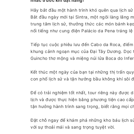
nhắc trước khi đặt hàng!
Hãy bắt đầu một hành trình khó quên qua lịch sử 
Bắt đầu ngày mới tại Sintra, một ngôi làng lãng
trung tâm lịch sử, thưởng thức các món bánh kẹ
nổi tiếng như cung điện Palácio da Pena tráng lệ
Tiếp tục cuộc phiêu lưu đến Cabo da Roca, điểm
khung cảnh ngoạn mục của Đại Tây Dương. Dọc t
Guincho thơ mộng và miệng núi lửa Boca do Infer
Kết thúc một ngày của bạn tại những thị trấn quy
con phố lịch sử và tận hưởng bầu không khí sôi 
Để có trải nghiệm tốt nhất, tour riêng này được 
lịch và được thực hiện bằng phương tiện cao cấp,
tận hưởng hành trình sang trọng, biết rằng mọi c
Đặt chỗ ngay để khám phá những kho báu lịch sử
với sự thoải mái và sang trọng tuyệt vời.