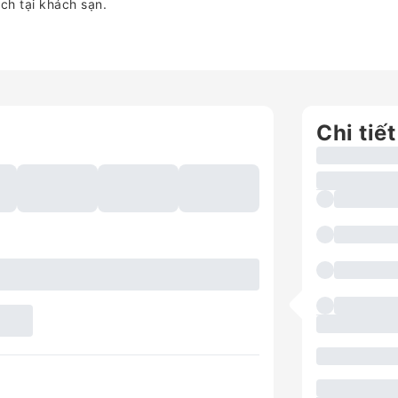
ch tại khách sạn.
Chi tiết