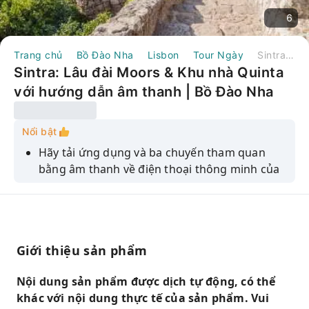
6
Trang chủ
Bồ Đào Nha
Lisbon
Tour Ngày
Sintra: Lâu đài Moors & Khu nhà Quinta với hướng dẫn âm thanh | Bồ Đào Nha
Sintra: Lâu đài Moors & Khu nhà Quinta
với hướng dẫn âm thanh | Bồ Đào Nha
Nổi bật
Hãy tải ứng dụng và ba chuyến tham quan
bằng âm thanh về điện thoại thông minh của
bạn trước khi đến thăm.
Chiêm ngưỡng Lăng mộ, Hang động Leda và
Cung điện Seteais.
Khám phá Vòng Tường Thành Thứ Hai, Đài
Giới thiệu sản phẩm
Phun Nước Thịnh Vượng và Khách sạn
Lawrence.
Nội dung sản phẩm được dịch tự động, có thể
khác với nội dung thực tế của sản phẩm. Vui
Tìm hiểu những thông tin quan trọng về các