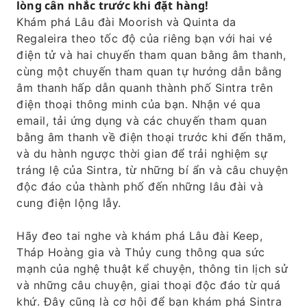
lòng cân nhắc trước khi đặt hàng!
huyền thoại và câu chuyện giai thoại của
Khám phá Lâu đài Moorish và Quinta da
Sintra.
Regaleira theo tốc độ của riêng bạn với hai vé
Tận hưởng khung cảnh tuyệt đẹp của thành
điện tử và hai chuyến tham quan bằng âm thanh,
phố từ những điểm quan sát tốt nhất.
cùng một chuyến tham quan tự hướng dẫn bằng
âm thanh hấp dẫn quanh thành phố Sintra trên
điện thoại thông minh của bạn. Nhận vé qua
email, tải ứng dụng và các chuyến tham quan
bằng âm thanh về điện thoại trước khi đến thăm,
và du hành ngược thời gian để trải nghiệm sự
tráng lệ của Sintra, từ những bí ẩn và câu chuyện
độc đáo của thành phố đến những lâu đài và
cung điện lộng lẫy.
Hãy đeo tai nghe và khám phá Lâu đài Keep,
Tháp Hoàng gia và Thủy cung thông qua sức
mạnh của nghệ thuật kể chuyện, thông tin lịch sử
và những câu chuyện, giai thoại độc đáo từ quá
khứ. Đây cũng là cơ hội để bạn khám phá Sintra