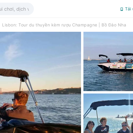
Tải
Lisbon: Tour du thuyền kèm rượu Champagne | Bồ Đào Nha