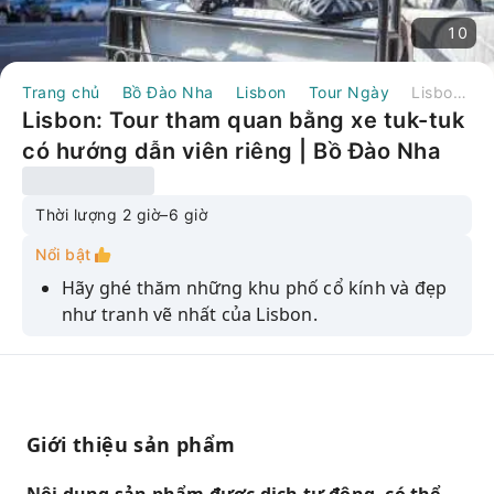
10
Trang chủ
Bồ Đào Nha
Lisbon
Tour Ngày
Lisbon: Tour tham quan bằng xe tuk-tuk có hướng dẫn viên riêng | Bồ Đào Nha
Lisbon: Tour tham quan bằng xe tuk-tuk
có hướng dẫn viên riêng | Bồ Đào Nha
Thời lượng 2 giờ–6 giờ
Nổi bật
Hãy ghé thăm những khu phố cổ kính và đẹp
như tranh vẽ nhất của Lisbon.
Tìm hiểu về lịch sử nghệ thuật đường phố
cùng hướng dẫn viên địa phương.
Tận hưởng phương tiện di chuyển riêng tư
bằng xe tuk tuk thân thiện với môi trường.
Giới thiệu sản phẩm