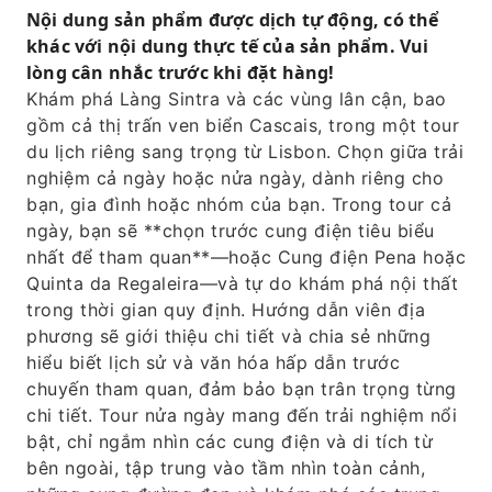
Nội dung sản phẩm được dịch tự động, có thể
vượt qua những ngọn núi hùng vĩ và dọc theo
khác với nội dung thực tế của sản phẩm. Vui
những vách đá ngoạn mục.
lòng cân nhắc trước khi đặt hàng!
Hãy chiêm ngưỡng ngọn hải đăng Cabo da
Khám phá Làng Sintra và các vùng lân cận, bao
Roca, nằm ở điểm cực tây của châu Âu.
gồm cả thị trấn ven biển Cascais, trong một tour
du lịch riêng sang trọng từ Lisbon. Chọn giữa trải
nghiệm cả ngày hoặc nửa ngày, dành riêng cho
bạn, gia đình hoặc nhóm của bạn. Trong tour cả
ngày, bạn sẽ **chọn trước cung điện tiêu biểu
nhất để tham quan**—hoặc Cung điện Pena hoặc
Quinta da Regaleira—và tự do khám phá nội thất
trong thời gian quy định. Hướng dẫn viên địa
phương sẽ giới thiệu chi tiết và chia sẻ những
hiểu biết lịch sử và văn hóa hấp dẫn trước
chuyến tham quan, đảm bảo bạn trân trọng từng
chi tiết. Tour nửa ngày mang đến trải nghiệm nổi
bật, chỉ ngắm nhìn các cung điện và di tích từ
bên ngoài, tập trung vào tầm nhìn toàn cảnh,