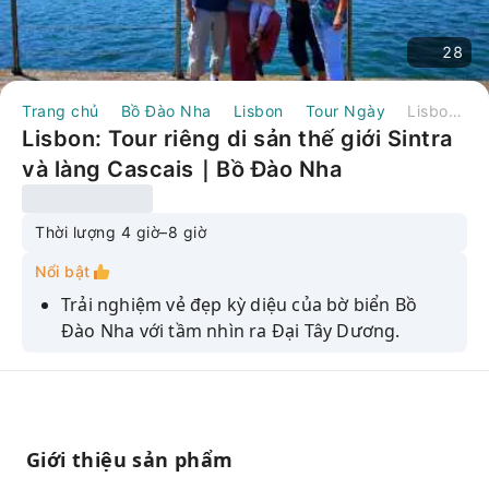
28
Trang chủ
Bồ Đào Nha
Lisbon
Tour Ngày
Lisbon: Tour riêng di sản thế giới Sintra và làng Cascais｜Bồ Đào Nha
Lisbon: Tour riêng di sản thế giới Sintra
và làng Cascais｜Bồ Đào Nha
Thời lượng 4 giờ–8 giờ
Nổi bật
Trải nghiệm vẻ đẹp kỳ diệu của bờ biển Bồ
Đào Nha với tầm nhìn ra Đại Tây Dương.
Tìm hiểu về lịch sử của làng Sintra và hai cung
điện tuyệt đẹp của nó.
Dạo bước qua những con phố nhỏ hẹp của
làng chài truyền thống Cascais.
Giới thiệu sản phẩm
Lái xe xuyên qua những khu rừng rậm rạp,