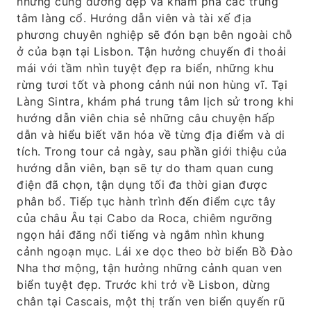
những cung đường đẹp và khám phá các trung
tâm làng cổ. Hướng dẫn viên và tài xế địa
phương chuyên nghiệp sẽ đón bạn bên ngoài chỗ
ở của bạn tại Lisbon. Tận hưởng chuyến đi thoải
mái với tầm nhìn tuyệt đẹp ra biển, những khu
rừng tươi tốt và phong cảnh núi non hùng vĩ. Tại
Làng Sintra, khám phá trung tâm lịch sử trong khi
hướng dẫn viên chia sẻ những câu chuyện hấp
dẫn và hiểu biết văn hóa về từng địa điểm và di
tích. Trong tour cả ngày, sau phần giới thiệu của
hướng dẫn viên, bạn sẽ tự do tham quan cung
điện đã chọn, tận dụng tối đa thời gian được
phân bổ. Tiếp tục hành trình đến điểm cực tây
của châu Âu tại Cabo da Roca, chiêm ngưỡng
ngọn hải đăng nổi tiếng và ngắm nhìn khung
cảnh ngoạn mục. Lái xe dọc theo bờ biển Bồ Đào
Nha thơ mộng, tận hưởng những cảnh quan ven
biển tuyệt đẹp. Trước khi trở về Lisbon, dừng
chân tại Cascais, một thị trấn ven biển quyến rũ