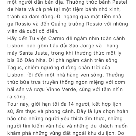
một người dân bản địa. Thưởng thức bánh Pastel
de Nata và cà phê tại một tiệm bánh nhỏ xinh,
tránh xa đám đông. Đi ngang qua mặt tiền nhà
ga Rossio và đến Quảng trường Rossio với những
viên đá cuội cổ điển.
Hãy đến Tu viện Carmo để ngắm nhìn toàn cảnh
Lisbon, bao gồm Lâu đài São Jorge và Thang
máy Santa Justa, trong khi thưởng thức một ly
bia Bồ Đào Nha. Đi phà ngắm cảnh trên sông
Tagus, chiêm ngưỡng đường chân trời của
Lisbon, rồi đến một nhà hàng ven sông. Thưởng
thức bữa trưa truyền thống ngon miệng với cơm
hải sản và rượu Vinho Verde, cùng với tầm nhìn
ra sông.
Tour này, giới hạn tối đa 14 người, kết hợp lịch
sử, ẩm thực và phong cảnh. Đây là lựa chọn hoàn
hảo cho những người yêu thích ẩm thực, những
người tìm kiếm văn hóa và những du khách muốn
khám phá những vùng đất ngoài khu du lịch. Do