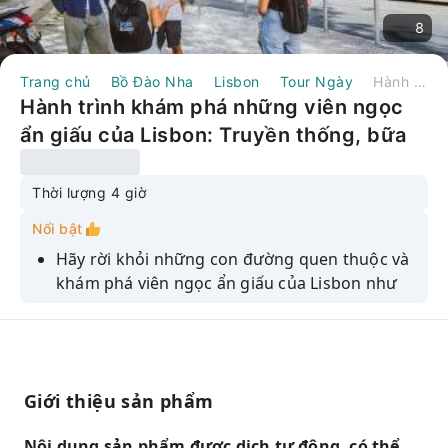
8
Trang chủ
Bồ Đào Nha
Lisbon
Tour Ngày
Hành trình khám phá những viên ngọc ẩn giấu của Lisbon: Truyền thống, bữa trưa và chuyến phà | Bồ Đào Nha
Hành trình khám phá những viên ngọc
ẩn giấu của Lisbon: Truyền thống, bữa
trưa và chuyến phà | Bồ Đào Nha
Thời lượng 4 giờ
Nổi bật
Hãy rời khỏi những con đường quen thuộc và
khám phá viên ngọc ẩn giấu của Lisbon như
một người dân địa phương.
Hãy thưởng thức bữa trưa truyền thống ngon
miệng với cơm hải sản và rượu Vinho Verde.
Hãy dạo bước trên những con phố hẹp, nơi
Giới thiệu sản phẩm
bạn sẽ được nghe về lịch sử Hồi giáo và âm
nhạc Fado.
Nội dung sản phẩm được dịch tự động, có thể