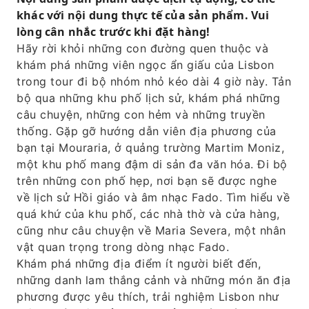
khác với nội dung thực tế của sản phẩm. Vui
Hãy trải nghiệm chuyến đi phà ngắm cảnh
lòng cân nhắc trước khi đặt hàng!
trên sông Tagus, chiêm ngưỡng toàn cảnh
Hãy rời khỏi những con đường quen thuộc và
Lisbon.
khám phá những viên ngọc ẩn giấu của Lisbon
Khám phá những địa điểm ít người biết đến,
trong tour đi bộ nhóm nhỏ kéo dài 4 giờ này. Tản
những thắng cảnh và những món ăn yêu
bộ qua những khu phố lịch sử, khám phá những
thích của người dân địa phương.
câu chuyện, những con hẻm và những truyền
thống. Gặp gỡ hướng dẫn viên địa phương của
bạn tại Mouraria, ở quảng trường Martim Moniz,
một khu phố mang đậm di sản đa văn hóa. Đi bộ
trên những con phố hẹp, nơi bạn sẽ được nghe
về lịch sử Hồi giáo và âm nhạc Fado. Tìm hiểu về
quá khứ của khu phố, các nhà thờ và cửa hàng,
cũng như câu chuyện về Maria Severa, một nhân
vật quan trọng trong dòng nhạc Fado.
Khám phá những địa điểm ít người biết đến,
những danh lam thắng cảnh và những món ăn địa
phương được yêu thích, trải nghiệm Lisbon như