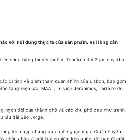
hác với nội dung thực tế của sản phẩm. Vui lòng cân
trên sông bằng thuyền buồm. Tour kéo dài 2 giờ này khởi
 các di tích và điểm tham quan chính của Lisbon, bao gồm
ảo tàng Điện lực, MAAT, Tu viện Jerónimos, Terreiro do
ững ngọn đồi của thành phố và các khu phố đẹp như tranh
ư lâu đài São Jorge.
trong khi chụp những bức ảnh ngoạn mục. Cuối chuyến
Đây chắc chắn là một trải nghiệm khó quên, dù bạn đi một