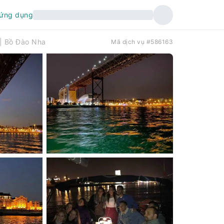
 ứng dụng
| Bồ Đào Nha
Mã dịch vụ #586163