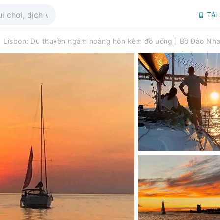
Tải
Lisbon: Du thuyền ngắm hoàng hôn kèm đồ uống | Bồ Đào Nh