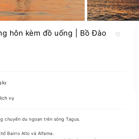
ng hôn kèm đồ uống | Bồ Đào
gày
dịch vụ
g chuyến du ngoạn trên sông Tagus.
ố Bairro Alto và Alfama.