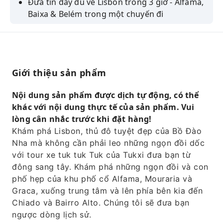
Đưa tin đầy đủ về Lisbon trong 3 giờ - Alfama,
Baixa & Belém trong một chuyến đi
Hoàn toàn riêng tư — chỉ dành riêng cho
nhóm của bạn, bao gồm đón khách tại khách
sạn và cảng tàu du lịch.
Ngắm nhìn cận cảnh Tu viện Jerónimos và
Giới thiệu sản phẩm
Tháp Belém đã được UNESCO công nhận
Nội dung sản phẩm được dịch tự động, có thể
Dừng chân thưởng thức món Pastéis de
khác với nội dung thực tế của sản phẩm. Vui
Belém nguyên bản tại tiệm bánh mở cửa từ
lòng cân nhắc trước khi đặt hàng!
năm 1837
Khám phá Lisbon, thủ đô tuyệt đẹp của Bồ Đào
Lý tưởng cho hành khách tàu du lịch — đảm
Nha mà không cần phải leo những ngọn đồi dốc
bảo quay trở lại cảng Lisbon đúng giờ.
với tour xe tuk tuk Tuk của Tukxi đưa bạn từ
đông sang tây. Khám phá những ngọn đồi và con
phố hẹp của khu phố cổ Alfama, Mouraria và
Graca, xuống trung tâm và lên phía bên kia đến
Chiado và Bairro Alto. Chúng tôi sẽ đưa bạn
ngược dòng lịch sử.