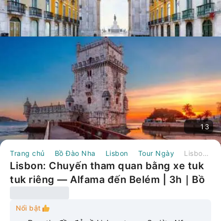
13
Trang chủ
Bồ Đào Nha
Lisbon
Tour Ngày
Lisbon: Chuyến tham quan bằng xe tuk tuk riêng — Alfama đến Belém | 3h｜Bồ Đào Nha
Lisbon: Chuyến tham quan bằng xe tuk
tuk riêng — Alfama đến Belém | 3h｜Bồ
Đào Nha
Nổi bật