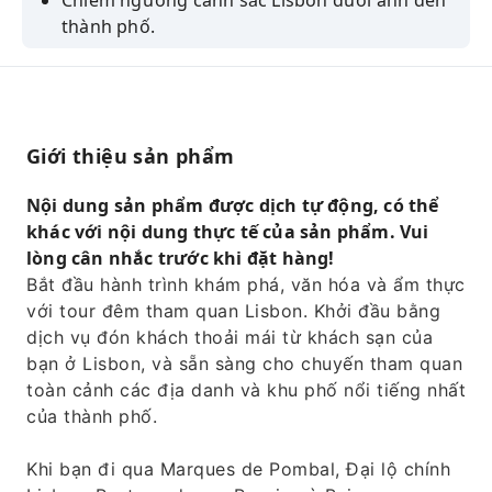
Chiêm ngưỡng cảnh sắc Lisbon dưới ánh đèn
thành phố.
Hãy nếm thử món Pastel de Belem nổi tiếng,
hay còn gọi là bánh ngọt với quế.
Khám phá khu phố cổ nhất Lisbon trong
chuyến tham quan đi bộ khu Alfama.
Giới thiệu sản phẩm
Hãy thưởng thức bữa tối cùng với chương
Nội dung sản phẩm được dịch tự động, có thể
trình biểu diễn nhạc Fado trực tiếp, một nét
khác với nội dung thực tế của sản phẩm. Vui
đặc trưng của văn hóa Bồ Đào Nha.
lòng cân nhắc trước khi đặt hàng!
Bắt đầu hành trình khám phá, văn hóa và ẩm thực
với tour đêm tham quan Lisbon. Khởi đầu bằng
dịch vụ đón khách thoải mái từ khách sạn của
bạn ở Lisbon, và sẵn sàng cho chuyến tham quan
toàn cảnh các địa danh và khu phố nổi tiếng nhất
của thành phố.
Khi bạn đi qua Marques de Pombal, Đại lộ chính