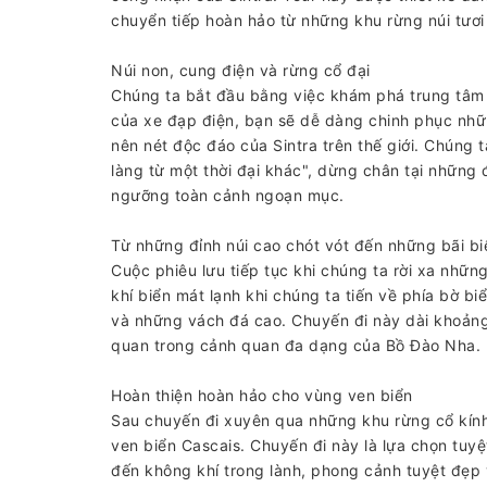
chuyển tiếp hoàn hảo từ những khu rừng núi tươi 
Núi non, cung điện và rừng cổ đại
Chúng ta bắt đầu bằng việc khám phá trung tâm c
của xe đạp điện, bạn sẽ dễ dàng chinh phục nh
nên nét độc đáo của Sintra trên thế giới. Chúng
làng từ một thời đại khác", dừng chân tại những
ngưỡng toàn cảnh ngoạn mục.
Từ những đỉnh núi cao chót vót đến những bãi b
Cuộc phiêu lưu tiếp tục khi chúng ta rời xa nhữ
khí biển mát lạnh khi chúng ta tiến về phía bờ b
và những vách đá cao. Chuyến đi này dài khoảng
quan trong cảnh quan đa dạng của Bồ Đào Nha.
Hoàn thiện hoàn hảo cho vùng ven biển
Sau chuyến đi xuyên qua những khu rừng cổ kính
ven biển Cascais. Chuyến đi này là lựa chọn tuyệ
đến không khí trong lành, phong cảnh tuyệt đẹp và