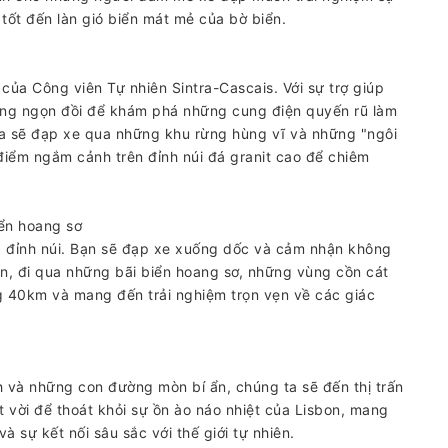
tốt đến làn gió biển mát mẻ của bờ biển.
ủa Công viên Tự nhiên Sintra-Cascais. Với sự trợ giúp
ững ngọn đồi để khám phá những cung điện quyến rũ làm
 ta sẽ đạp xe qua những khu rừng hùng vĩ và những "ngôi
 điểm ngắm cảnh trên đỉnh núi đá granit cao để chiêm
iển hoang sơ
ng đỉnh núi. Bạn sẽ đạp xe xuống dốc và cảm nhận không
iển, đi qua những bãi biển hoang sơ, những vùng cồn cát
 40km và mang đến trải nghiệm trọn vẹn về các giác
 và những con đường mòn bí ẩn, chúng ta sẽ đến thị trấn
t vời để thoát khỏi sự ồn ào náo nhiệt của Lisbon, mang
 sự kết nối sâu sắc với thế giới tự nhiên.