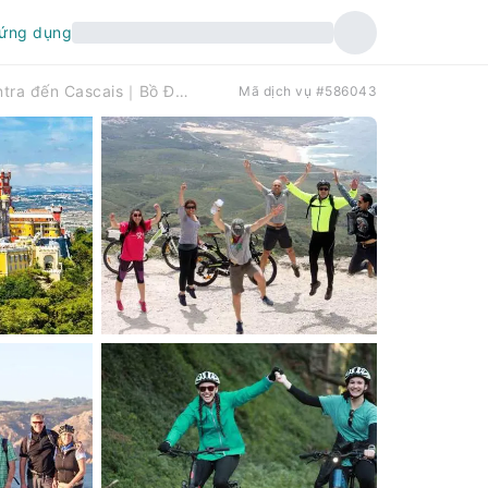
 ứng dụng
Từ Lisbon: Chuyến tham quan bằng xe đạp điện cả ngày từ Sintra đến Cascais｜Bồ Đào Nha
Mã dịch vụ #586043