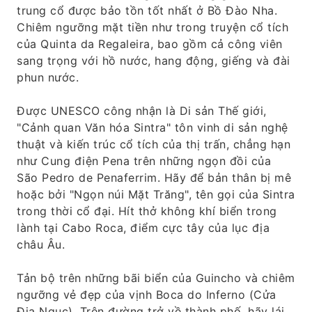
trung cổ được bảo tồn tốt nhất ở Bồ Đào Nha.
Chiêm ngưỡng mặt tiền như trong truyện cổ tích
của Quinta da Regaleira, bao gồm cả công viên
sang trọng với hồ nước, hang động, giếng và đài
phun nước.
Được UNESCO công nhận là Di sản Thế giới,
"Cảnh quan Văn hóa Sintra" tôn vinh di sản nghệ
thuật và kiến ​​trúc cổ tích của thị trấn, chẳng hạn
như Cung điện Pena trên những ngọn đồi của
São Pedro de Penaferrim. Hãy để bản thân bị mê
hoặc bởi "Ngọn núi Mặt Trăng", tên gọi của Sintra
trong thời cổ đại. Hít thở không khí biển trong
lành tại Cabo Roca, điểm cực tây của lục địa
châu Âu.
Tản bộ trên những bãi biển của Guincho và chiêm
ngưỡng vẻ đẹp của vịnh Boca do Inferno (Cửa
Địa Ngục). Trên đường trở về thành phố, hãy lái