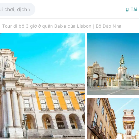
Tải
Tour đi bộ 3 giờ ở quận Baixa của Lisbon｜Bồ Đào Nha