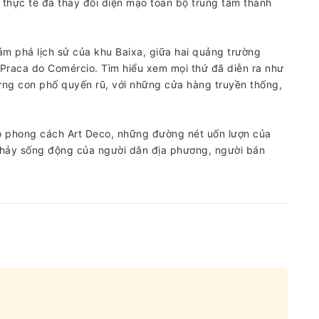
 thực tế đã thay đổi diện mạo toàn bộ trung tâm thành
m phá lịch sử của khu Baixa, giữa hai quảng trường
à Praca do Comércio. Tìm hiểu xem mọi thứ đã diễn ra như
ững con phố quyến rũ, với những cửa hàng truyền thống,
 phong cách Art Deco, những đường nét uốn lượn của
nhảy sống động của người dân địa phương, người bán