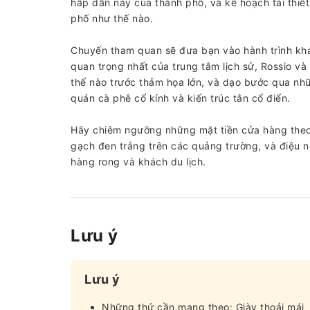
hấp dẫn này của thành phố, và kế hoạch tái thiết
phố như thế nào.
Chuyến tham quan sẽ đưa bạn vào hành trình khá
quan trọng nhất của trung tâm lịch sử, Rossio v
thế nào trước thảm họa lớn, và dạo bước qua nh
quán cà phê cổ kính và kiến ​​trúc tân cổ điển.
Hãy chiêm ngưỡng những mặt tiền cửa hàng theo
gạch đen trắng trên các quảng trường, và điệu 
hàng rong và khách du lịch.
Lưu ý
Lưu ý
Những thứ cần mang theo: Giày thoải mái