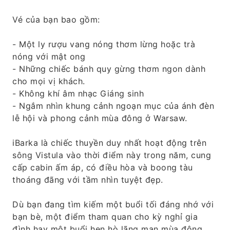
Vé của bạn bao gồm:
- Một ly rượu vang nóng thơm lừng hoặc trà
nóng với mật ong
- Những chiếc bánh quy gừng thơm ngon dành
cho mọi vị khách.
- Không khí âm nhạc Giáng sinh
- Ngắm nhìn khung cảnh ngoạn mục của ánh đèn
lễ hội và phong cảnh mùa đông ở Warsaw.
iBarka là chiếc thuyền duy nhất hoạt động trên
sông Vistula vào thời điểm này trong năm, cung
cấp cabin ấm áp, có điều hòa và boong tàu
thoáng đãng với tầm nhìn tuyệt đẹp.
Dù bạn đang tìm kiếm một buổi tối đáng nhớ với
bạn bè, một điểm tham quan cho kỳ nghỉ gia
đình hay một buổi hẹn hò lãng mạn mùa đông,