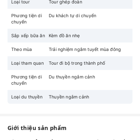
Hoàng gia từ mặt nước.
Loại tour
Tour ghép đoàn
Thích hợp cho bạn bè, gia đình và những buổi
Phương tiện di
Du khách tự di chuyển
hẹn hò lãng mạn mùa đông.
chuyển
Sắp xếp bữa ăn
Kèm đồ ăn nhẹ
Theo mùa
Trải nghiệm ngắm tuyết mùa đông
Loại tham quan
Tour đi bộ trong thành phố
Phương tiện di
Du thuyền ngắm cảnh
chuyển
Loại du thuyền
Thuyền ngắm cảnh
Giới thiệu sản phẩm