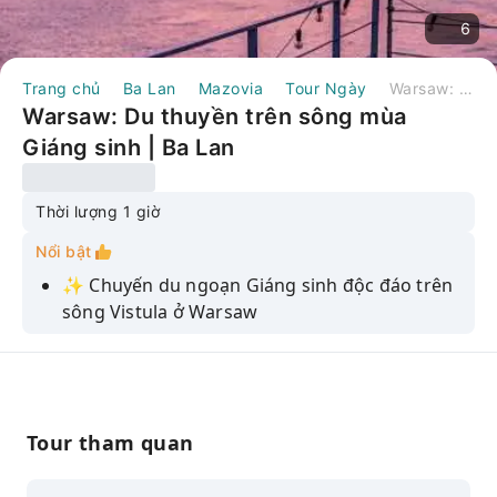
6
Trang chủ
Ba Lan
Mazovia
Tour Ngày
Warsaw: Du thuyền trên sông mùa Giáng sinh | Ba Lan
Warsaw: Du thuyền trên sông mùa
Giáng sinh | Ba Lan
Thời lượng 1 giờ
Nổi bật
✨ Chuyến du ngoạn Giáng sinh độc đáo trên
sông Vistula ở Warsaw
Thuyền iBarka rực rỡ sắc màu với đèn, âm
nhạc và không khí mùa đông ấm cúng.
Thưởng thức rượu vang nóng, bánh gừng và
những giai điệu Giáng sinh trên tàu.
Tour tham quan
Chiêm ngưỡng khung cảnh Phố Cổ và Lâu đài