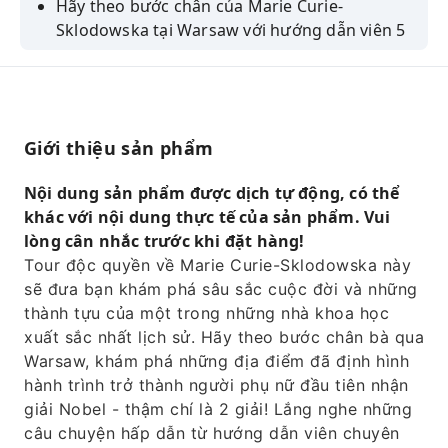
Hãy theo bước chân của Marie Curie-
Sklodowska tại Warsaw với hướng dẫn viên 5
sao.
Hãy lắng nghe câu chuyện có thật về cuộc đời
và những thành tựu của Marie trong lĩnh vực
khoa học.
Giới thiệu sản phẩm
Khám phá những nơi bà từng sống và làm
việc khi còn là một nhà nghiên cứu trẻ.
Nội dung sản phẩm được dịch tự động, có thể
khác với nội dung thực tế của sản phẩm. Vui
Hãy chiêm ngưỡng Quảng trường Chợ Cũ, Lâu
lòng cân nhắc trước khi đặt hàng!
đài Hoàng gia và các địa danh lịch sử khác.
Tour độc quyền về Marie Curie-Sklodowska này
Tham quan Bảo tàng Maria Sklodowska-Curie
sẽ đưa bạn khám phá sâu sắc cuộc đời và những
(chỉ tour 3 tiếng)
thành tựu của một trong những nhà khoa học
xuất sắc nhất lịch sử. Hãy theo bước chân bà qua
Warsaw, khám phá những địa điểm đã định hình
hành trình trở thành người phụ nữ đầu tiên nhận
giải Nobel - thậm chí là 2 giải! Lắng nghe những
câu chuyện hấp dẫn từ hướng dẫn viên chuyên