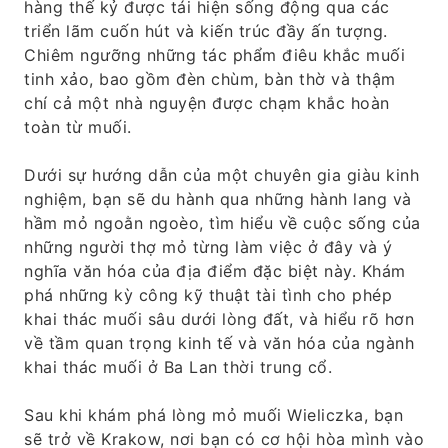
hàng thế kỷ được tái hiện sống động qua các
triển lãm cuốn hút và kiến ​​trúc đầy ấn tượng.
Chiêm ngưỡng những tác phẩm điêu khắc muối
tinh xảo, bao gồm đèn chùm, bàn thờ và thậm
chí cả một nhà nguyện được chạm khắc hoàn
toàn từ muối.
Dưới sự hướng dẫn của một chuyên gia giàu kinh
nghiệm, bạn sẽ du hành qua những hành lang và
hầm mỏ ngoằn ngoèo, tìm hiểu về cuộc sống của
những người thợ mỏ từng làm việc ở đây và ý
nghĩa văn hóa của địa điểm đặc biệt này. Khám
phá những kỳ công kỹ thuật tài tình cho phép
khai thác muối sâu dưới lòng đất, và hiểu rõ hơn
về tầm quan trọng kinh tế và văn hóa của ngành
khai thác muối ở Ba Lan thời trung cổ.
Sau khi khám phá lòng mỏ muối Wieliczka, bạn
sẽ trở về Krakow, nơi bạn có cơ hội hòa mình vào