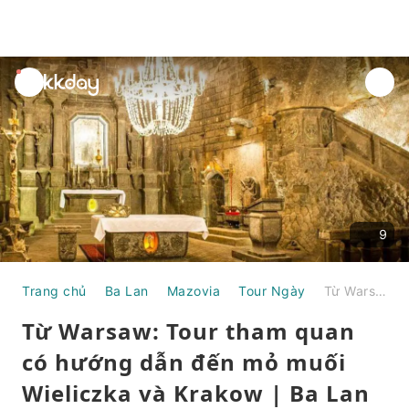
unread
notifications
9
Trang chủ
Ba Lan
Mazovia
Tour Ngày
Từ Warsaw: Tour tham quan có hướng dẫn đến mỏ muối Wieliczka và Krakow | Ba Lan
Từ Warsaw: Tour tham quan
có hướng dẫn đến mỏ muối
Wieliczka và Krakow | Ba Lan