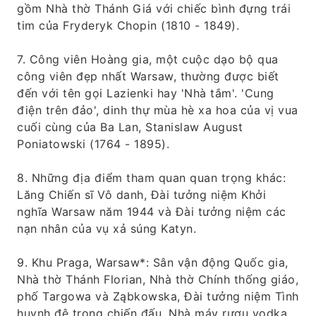
gồm Nhà thờ Thánh Giá với chiếc bình đựng trái
tim của Fryderyk Chopin (1810 - 1849).
7. Công viên Hoàng gia, một cuộc dạo bộ qua
công viên đẹp nhất Warsaw, thường được biết
đến với tên gọi Lazienki hay 'Nhà tắm'. 'Cung
điện trên đảo', dinh thự mùa hè xa hoa của vị vua
cuối cùng của Ba Lan, Stanislaw August
Poniatowski (1764 - 1895).
8. Những địa điểm tham quan quan trọng khác:
Lăng Chiến sĩ Vô danh, Đài tưởng niệm Khởi
nghĩa Warsaw năm 1944 và Đài tưởng niệm các
nạn nhân của vụ xả súng Katyn.
9. Khu Praga, Warsaw*: Sân vận động Quốc gia,
Nhà thờ Thánh Florian, Nhà thờ Chính thống giáo,
phố Targowa và Ząbkowska, Đài tưởng niệm Tình
huynh đệ trong chiến đấu, Nhà máy rượu vodka