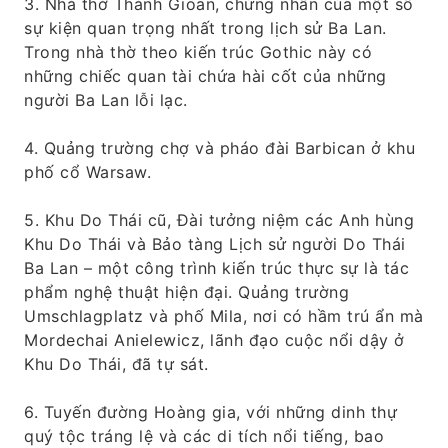
3. Nhà thờ Thánh Gioan, chứng nhân của một số
sự kiện quan trọng nhất trong lịch sử Ba Lan.
Trong nhà thờ theo kiến ​​trúc Gothic này có
những chiếc quan tài chứa hài cốt của những
người Ba Lan lỗi lạc.
4. Quảng trường chợ và pháo đài Barbican ở khu
phố cổ Warsaw.
5. Khu Do Thái cũ, Đài tưởng niệm các Anh hùng
Khu Do Thái và Bảo tàng Lịch sử người Do Thái
Ba Lan – một công trình kiến ​​trúc thực sự là tác
phẩm nghệ thuật hiện đại. Quảng trường
Umschlagplatz và phố Mila, nơi có hầm trú ẩn mà
Mordechai Anielewicz, lãnh đạo cuộc nổi dậy ở
Khu Do Thái, đã tự sát.
6. Tuyến đường Hoàng gia, với những dinh thự
quý tộc tráng lệ và các di tích nổi tiếng, bao