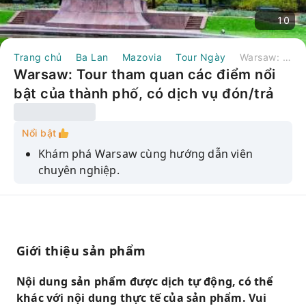
10
Trang chủ
Ba Lan
Mazovia
Tour Ngày
Warsaw: Tour tham quan các điểm nổi bật của thành phố, có dịch vụ đón/trả khách tại khách sạn | Ba Lan
Warsaw: Tour tham quan các điểm nổi
bật của thành phố, có dịch vụ đón/trả
khách tại khách sạn | Ba Lan
Nổi bật
Khám phá Warsaw cùng hướng dẫn viên
chuyên nghiệp.
Chiêm ngưỡng vẻ đẹp của Cung điện Lazienki
Park trên mặt nước lịch sử cùng hướng dẫn
viên.
Hãy khám phá lịch sử hấp dẫn của Phố Cổ khi
Giới thiệu sản phẩm
ghé thăm Lâu đài Squ
Nội dung sản phẩm được dịch tự động, có thể
khác với nội dung thực tế của sản phẩm. Vui