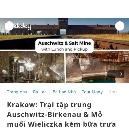
unread
notifications
10
Trang chủ
Ba Lan
Ba Lan Nhỏ
Tour Ngày
Krakow: Trại tập trung Auschwitz-Birkenau & Mỏ muối Wieliczka kèm bữa trưa | Ba Lan
Krakow: Trại tập trung
Auschwitz-Birkenau & Mỏ
muối Wieliczka kèm bữa trưa