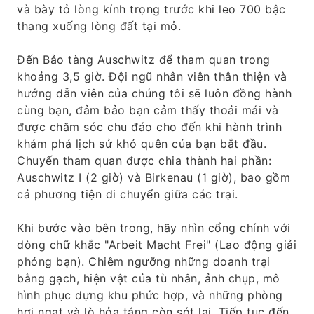
và bày tỏ lòng kính trọng trước khi leo 700 bậc
thang xuống lòng đất tại mỏ.
Đến Bảo tàng Auschwitz để tham quan trong
khoảng 3,5 giờ. Đội ngũ nhân viên thân thiện và
hướng dẫn viên của chúng tôi sẽ luôn đồng hành
cùng bạn, đảm bảo bạn cảm thấy thoải mái và
được chăm sóc chu đáo cho đến khi hành trình
khám phá lịch sử khó quên của bạn bắt đầu.
Chuyến tham quan được chia thành hai phần:
Auschwitz I (2 giờ) và Birkenau (1 giờ), bao gồm
cả phương tiện di chuyển giữa các trại.
Khi bước vào bên trong, hãy nhìn cổng chính với
dòng chữ khắc "Arbeit Macht Frei" (Lao động giải
phóng bạn). Chiêm ngưỡng những doanh trại
bằng gạch, hiện vật của tù nhân, ảnh chụp, mô
hình phục dựng khu phức hợp, và những phòng
hơi ngạt và lò hỏa táng còn sót lại. Tiếp tục đến