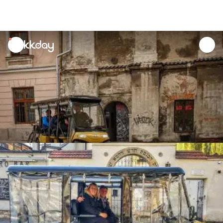
unread
notifications