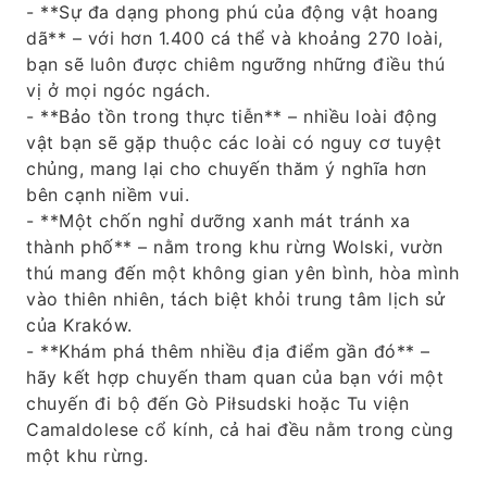
- **Sự đa dạng phong phú của động vật hoang
dã** – với hơn 1.400 cá thể và khoảng 270 loài,
bạn sẽ luôn được chiêm ngưỡng những điều thú
vị ở mọi ngóc ngách.
- **Bảo tồn trong thực tiễn** – nhiều loài động
vật bạn sẽ gặp thuộc các loài có nguy cơ tuyệt
chủng, mang lại cho chuyến thăm ý nghĩa hơn
bên cạnh niềm vui.
- **Một chốn nghỉ dưỡng xanh mát tránh xa
thành phố** – nằm trong khu rừng Wolski, vườn
thú mang đến một không gian yên bình, hòa mình
vào thiên nhiên, tách biệt khỏi trung tâm lịch sử
của Kraków.
- **Khám phá thêm nhiều địa điểm gần đó** –
hãy kết hợp chuyến tham quan của bạn với một
chuyến đi bộ đến Gò Piłsudski hoặc Tu viện
Camaldolese cổ kính, cả hai đều nằm trong cùng
một khu rừng.