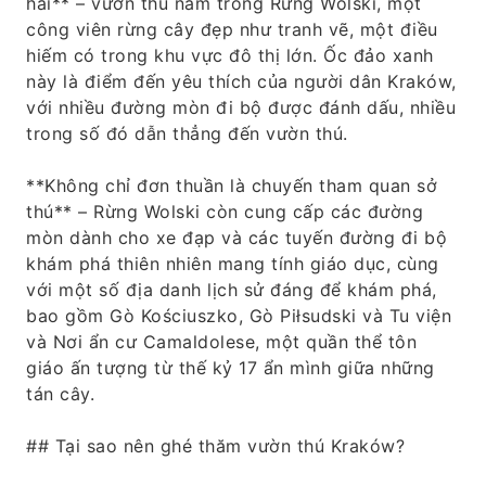
hai** – vườn thú nằm trong Rừng Wolski, một
công viên rừng cây đẹp như tranh vẽ, một điều
hiếm có trong khu vực đô thị lớn. Ốc đảo xanh
này là điểm đến yêu thích của người dân Kraków,
với nhiều đường mòn đi bộ được đánh dấu, nhiều
trong số đó dẫn thẳng đến vườn thú.
**Không chỉ đơn thuần là chuyến tham quan sở
thú** – Rừng Wolski còn cung cấp các đường
mòn dành cho xe đạp và các tuyến đường đi bộ
khám phá thiên nhiên mang tính giáo dục, cùng
với một số địa danh lịch sử đáng để khám phá,
bao gồm Gò Kościuszko, Gò Piłsudski và Tu viện
và Nơi ẩn cư Camaldolese, một quần thể tôn
giáo ấn tượng từ thế kỷ 17 ẩn mình giữa những
tán cây.
## Tại sao nên ghé thăm vườn thú Kraków?