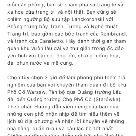
mỗi căn phòng, bạn sẽ khám phá sự tráng lệ và
xa hoa của trang trí và nội thất. Bạn cũng sẽ
chiêm ngưỡng Bộ sưu tập Lanckoronski với
Phòng trưng bày Tranh, Tượng và Nghệ thuật
Trang trí, bao gồm các bức tranh của Rembrandt
và tranh của Canaletto. Hãy dành thời gian tham
quan khu vườn lâu đài và thư giãn trong ốc đảo
yên tĩnh với bãi cỏ rộng lớn, những luống hoa,
đài phun nước và mê cung.
Chọn tùy chọn 3 giờ để làm phong phú thêm trải
nghiệm của bạn với chuyến tham quan đi bộ khu
Phố Cổ Warsaw. Tản bộ qua Quảng trường Lâu
đài đến Quảng trường Chợ Phố Cổ (Starówka).
Theo chân Hướng dẫn viên riêng của bạn qua
những con phố nhộn nhịp để tìm hiểu thêm về
lịch sử địa phương và nhận lời khuyên về những
nhà hàng, quán rượu và câu lạc bộ tốt nhất.
Chiêm ngưỡng những điểm nổi bật như Nhà thờ