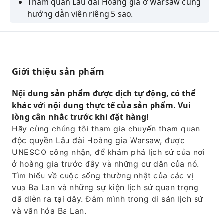
Tham quan Lâu đài Hoàng gia ở Warsaw cùng
hướng dẫn viên riêng 5 sao.
Tiết kiệm thời gian với vé ưu tiên không cần
xếp hàng để tránh phải chờ đợi lâu.
Khám phá các phòng hoàng gia và tìm hiểu về
lịch sử các vị vua Ba Lan.
Giới thiệu sản phẩm
Tham gia tour đi bộ khám phá lịch sử Phố cổ
Nội dung sản phẩm được dịch tự động, có thể
Warsaw.
khác với nội dung thực tế của sản phẩm. Vui
Đắm mình trong lịch sử, văn hóa và truyền
lòng cân nhắc trước khi đặt hàng!
thống Ba Lan.
Hãy cùng chúng tôi tham gia chuyến tham quan
độc quyền Lâu đài Hoàng gia Warsaw, được
UNESCO công nhận, để khám phá lịch sử của nơi
ở hoàng gia trước đây và những cư dân của nó.
Tìm hiểu về cuộc sống thường nhật của các vị
vua Ba Lan và những sự kiện lịch sử quan trọng
đã diễn ra tại đây. Đắm mình trong di sản lịch sử
và văn hóa Ba Lan.