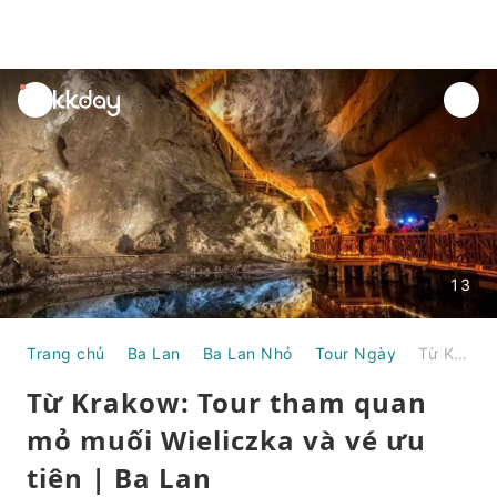
unread
notifications
13
Trang chủ
Ba Lan
Ba Lan Nhỏ
Tour Ngày
Từ Krakow: Tour tham quan mỏ muối Wieliczka và vé ưu tiên | Ba Lan
Từ Krakow: Tour tham quan
mỏ muối Wieliczka và vé ưu
tiên | Ba Lan