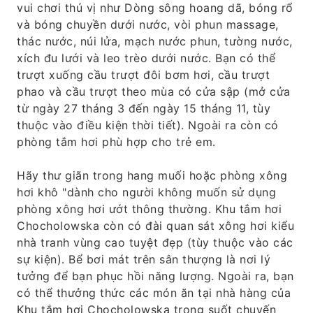
vui chơi thú vị như Dòng sông hoang dã, bóng rổ
và bóng chuyền dưới nước, vòi phun massage,
thác nước, núi lửa, mạch nước phun, tường nước,
xích đu lưới và leo trèo dưới nước. Bạn có thể
trượt xuống cầu trượt đôi bơm hơi, cầu trượt
phao và cầu trượt theo mùa có cửa sập (mở cửa
từ ngày 27 tháng 3 đến ngày 15 tháng 11, tùy
thuộc vào điều kiện thời tiết). Ngoài ra còn có
phòng tắm hơi phù hợp cho trẻ em.
Hãy thư giãn trong hang muối hoặc phòng xông
hơi khô "dành cho người không muốn sử dụng
phòng xông hơi ướt thông thường. Khu tắm hơi
Chocholowska còn có đài quan sát xông hơi kiểu
nhà tranh vùng cao tuyệt đẹp (tùy thuộc vào các
sự kiện). Bể bơi mát trên sân thượng là nơi lý
tưởng để bạn phục hồi năng lượng. Ngoài ra, bạn
có thể thưởng thức các món ăn tại nhà hàng của
Khu tắm hơi Chocholowska trong suốt chuyến