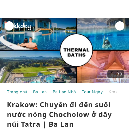
unread
notifications
30
Trang chủ
Ba Lan
Ba Lan Nhỏ
Tour Ngày
Krakow: Chuyến đi đến suối nước nóng Chocholow ở dãy núi Tatra | Ba Lan
Krakow: Chuyến đi đến suối
nước nóng Chocholow ở dãy
núi Tatra | Ba Lan