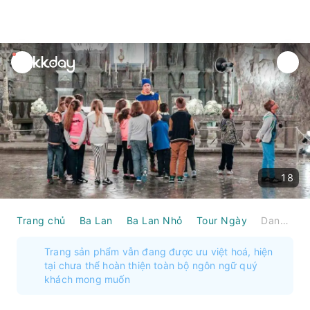
unread
notifications
18
Trang chủ
Ba Lan
Ba Lan Nhỏ
Tour Ngày
Danh sách UNESCO; Tour Nửa Ngày Mỏ Muối Wieliczka từ Kraków｜Ba Lan
Trang sản phẩm vẫn đang được ưu việt hoá, hiện
tại chưa thể hoàn thiện toàn bộ ngôn ngữ quý
khách mong muốn