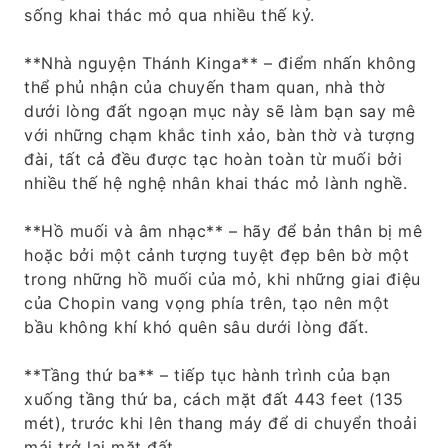
sống khai thác mỏ qua nhiều thế kỷ.
**Nhà nguyện Thánh Kinga** – điểm nhấn không
thể phủ nhận của chuyến tham quan, nhà thờ
dưới lòng đất ngoạn mục này sẽ làm bạn say mê
với những chạm khắc tinh xảo, bàn thờ và tượng
đài, tất cả đều được tạc hoàn toàn từ muối bởi
nhiều thế hệ nghệ nhân khai thác mỏ lành nghề.
**Hồ muối và âm nhạc** – hãy để bản thân bị mê
hoặc bởi một cảnh tượng tuyệt đẹp bên bờ một
trong những hồ muối của mỏ, khi những giai điệu
của Chopin vang vọng phía trên, tạo nên một
bầu không khí khó quên sâu dưới lòng đất.
**Tầng thứ ba** – tiếp tục hành trình của bạn
xuống tầng thứ ba, cách mặt đất 443 feet (135
mét), trước khi lên thang máy để di chuyển thoải
mái trở lại mặt đất.