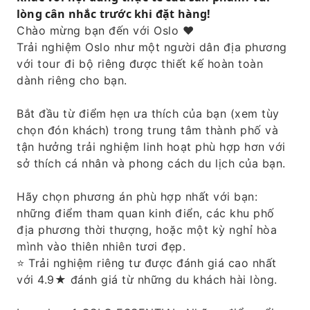
lòng cân nhắc trước khi đặt hàng!
Nhận những lời khuyên hữu ích về quán cà
Chào mừng bạn đến với Oslo ❤️
phê, nhà hàng, bảo tàng và những hoạt động
Trải nghiệm Oslo như một người dân địa phương
nên làm sau chuyến tham quan.
với tour đi bộ riêng được thiết kế hoàn toàn
Lộ trình và giờ khởi hành linh hoạt để phù hợp
dành riêng cho bạn.
với lịch trình của bạn.
Bắt đầu từ điểm hẹn ưa thích của bạn (xem tùy
chọn đón khách) trong trung tâm thành phố và
tận hưởng trải nghiệm linh hoạt phù hợp hơn với
sở thích cá nhân và phong cách du lịch của bạn.
Hãy chọn phương án phù hợp nhất với bạn:
những điểm tham quan kinh điển, các khu phố
địa phương thời thượng, hoặc một kỳ nghỉ hòa
mình vào thiên nhiên tươi đẹp.
⭐ Trải nghiệm riêng tư được đánh giá cao nhất
với 4.9★ đánh giá từ những du khách hài lòng.