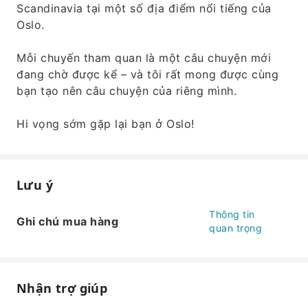
Scandinavia tại một số địa điểm nổi tiếng của
Oslo.
Mỗi chuyến tham quan là một câu chuyện mới
đang chờ được kể – và tôi rất mong được cùng
bạn tạo nên câu chuyện của riêng mình.
Hi vọng sớm gặp lại bạn ở Oslo!
Lưu ý
Thông tin
Ghi chú mua hàng
quan trọng
Nhận trợ giúp