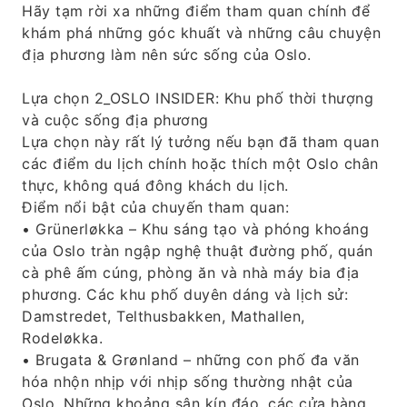
Hãy tạm rời xa những điểm tham quan chính để
khám phá những góc khuất và những câu chuyện
địa phương làm nên sức sống của Oslo.
Lựa chọn 2_OSLO INSIDER: Khu phố thời thượng
và cuộc sống địa phương
Lựa chọn này rất lý tưởng nếu bạn đã tham quan
các điểm du lịch chính hoặc thích một Oslo chân
thực, không quá đông khách du lịch.
Điểm nổi bật của chuyến tham quan:
• Grünerløkka – Khu sáng tạo và phóng khoáng
của Oslo tràn ngập nghệ thuật đường phố, quán
cà phê ấm cúng, phòng ăn và nhà máy bia địa
phương. Các khu phố duyên dáng và lịch sử:
Damstredet, Telthusbakken, Mathallen,
Rodeløkka.
• Brugata & Grønland – những con phố đa văn
hóa nhộn nhịp với nhịp sống thường nhật của
Oslo. Những khoảng sân kín đáo, các cửa hàng