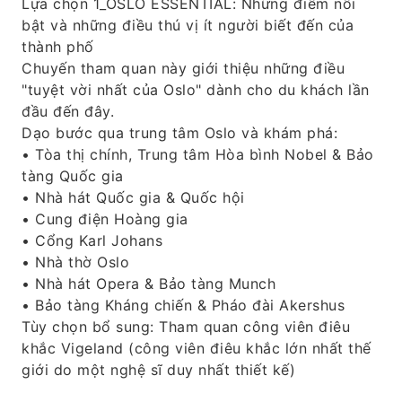
Lựa chọn 1_OSLO ESSENTIAL: Những điểm nổi
bật và những điều thú vị ít người biết đến của
thành phố
Chuyến tham quan này giới thiệu những điều
"tuyệt vời nhất của Oslo" dành cho du khách lần
đầu đến đây.
Dạo bước qua trung tâm Oslo và khám phá:
• Tòa thị chính, Trung tâm Hòa bình Nobel & Bảo
tàng Quốc gia
• Nhà hát Quốc gia & Quốc hội
• Cung điện Hoàng gia
• Cổng Karl Johans
• Nhà thờ Oslo
• Nhà hát Opera & Bảo tàng Munch
• Bảo tàng Kháng chiến & Pháo đài Akershus
Tùy chọn bổ sung: Tham quan công viên điêu
khắc Vigeland (công viên điêu khắc lớn nhất thế
giới do một nghệ sĩ duy nhất thiết kế)