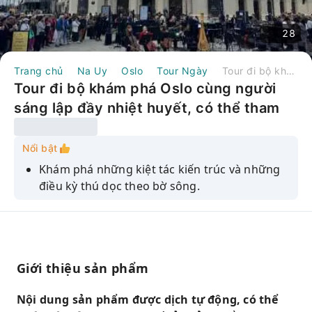
28
Trang chủ
Na Uy
Oslo
Tour Ngày
Tour đi bộ khám phá Oslo cùng người sáng lập đầy nhiệt huyết, có thể tham gia nhóm hoặc riêng tư | Na Uy
Tour đi bộ khám phá Oslo cùng người
sáng lập đầy nhiệt huyết, có thể tham
gia nhóm hoặc riêng tư | Na Uy
Nổi bật
Khám phá những kiệt tác kiến ​​trúc và những
điều kỳ thú dọc theo bờ sông.
Đi sâu vào lịch sử của Oslo ở quận
Kvadraturen.
Hãy tận hưởng khung cảnh toàn cảnh từ pháo
đài Akershus.
Giới thiệu sản phẩm
Khám phá phố Karl Johan, nơi tọa lạc Cung
Nội dung sản phẩm được dịch tự động, có thể
điện Hoàng gia và Tòa nhà Quốc hội.