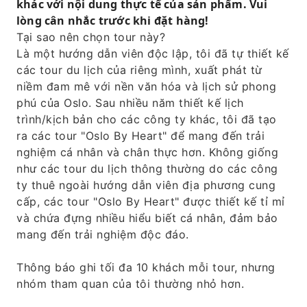
khác với nội dung thực tế của sản phẩm. Vui
Nhận những lời khuyên hữu ích về Bảo tàng
lòng cân nhắc trước khi đặt hàng!
Quốc gia, ẩm thực và các tour du lịch vịnh
Tại sao nên chọn tour này?
hẹp.
Là một hướng dẫn viên độc lập, tôi đã tự thiết kế
các tour du lịch của riêng mình, xuất phát từ
niềm đam mê với nền văn hóa và lịch sử phong
phú của Oslo. Sau nhiều năm thiết kế lịch
trình/kịch bản cho các công ty khác, tôi đã tạo
ra các tour "Oslo By Heart" để mang đến trải
nghiệm cá nhân và chân thực hơn. Không giống
như các tour du lịch thông thường do các công
ty thuê ngoài hướng dẫn viên địa phương cung
cấp, các tour "Oslo By Heart" được thiết kế tỉ mỉ
và chứa đựng nhiều hiểu biết cá nhân, đảm bảo
mang đến trải nghiệm độc đáo.
Thông báo ghi tối đa 10 khách mỗi tour, nhưng
nhóm tham quan của tôi thường nhỏ hơn.