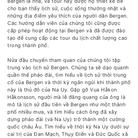
Bergen là nhà, và tour này được họ thiết kế để
cho bạn thấy lịch sử, cuộc sống thường nhật và
những địa điểm yêu thích của người dân Bergen.
Các hướng dẫn viên của chúng tôi cũng được
cấp phép hoạt động tại Bergen và đã được đào
tạo để cung cấp các tour du lịch chất lượng cao
trong thành phố.
Nửa đầu chuyến tham quan của chúng tôi tập
trung vào lịch sử Bergen. Chúng ta sẽ dạo quanh
quần thể pháo đài, tìm hiểu về lịch sử thời trung
cổ của Bergen và thời kỳ ngắn ngủi khi thành phố
này là thủ đô của Na Uy. Gặp gỡ Vua Håkon
Håkonsson, người mà lễ đăng quang của ông là
mô tả lịch sử đầu tiên về Bergen như một thành
phố nhiều mưa, và tìm hiểu cách ông đã xây
dựng pháo đài (và Na Uy) trở thành một cường
quốc châu Âu. Tìm hiểu về thời kỳ Na Uy dưới sự
cai trị của Đan Mạch, Thụy Điển và Đức Quốc xã