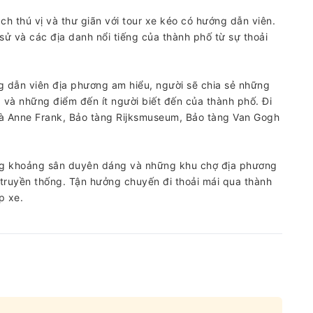
 thú vị và thư giãn với tour xe kéo có hướng dẫn viên.
ử và các địa danh nổi tiếng của thành phố từ sự thoải
 dẫn viên địa phương am hiểu, người sẽ chia sẻ những
óa và những điểm đến ít người biết đến của thành phố. Đi
à Anne Frank, Bảo tàng Rijksmuseum, Bảo tàng Van Gogh
ng khoảng sân duyên dáng và những khu chợ địa phương
 truyền thống. Tận hưởng chuyến đi thoải mái qua thành
p xe.