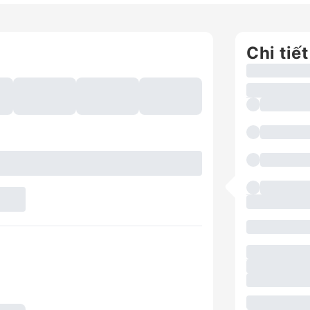
Chi tiết