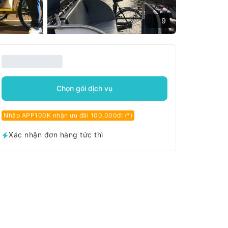
9
Chọn gói dịch vụ
Nhập APP100K nhận ưu đãi 100,000đ! (*)
Xác nhận đơn hàng tức thì