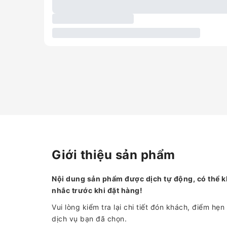
Giới thiệu sản phẩm
Nội dung sản phẩm được dịch tự động, có thể k
nhắc trước khi đặt hàng!
Vui lòng kiểm tra lại chi tiết đón khách, điểm hẹ
dịch vụ bạn đã chọn.