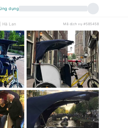
 ứng dụng
| Hà Lan
Mã dịch vụ #585458