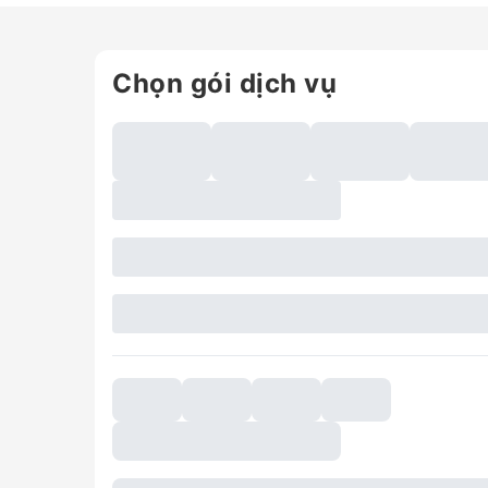
Chọn gói dịch vụ