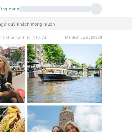
 ứng dụng
n ngữ quý khách mong muốn
Amsterdam: Hành trình khám phá ẩm thực bằng bánh mì kẹp thịt khởi hành từ Nhà Anne Frank | Hà Lan
Mã dịch vụ #585388