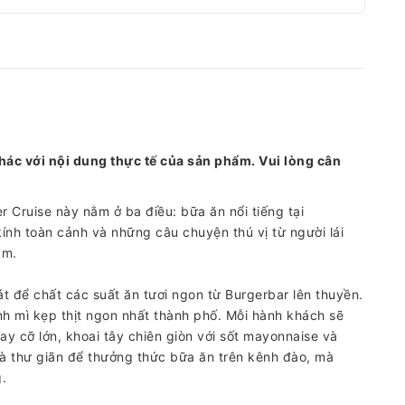
hác với nội dung thực tế của sản phẩm. Vui lòng cân
 Cruise này nằm ở ba điều: bữa ăn nổi tiếng tại
ính toàn cảnh và những câu chuyện thú vị từ người lái
am.
át để chất các suất ăn tươi ngon từ Burgerbar lên thuyền.
h mì kẹp thịt ngon nhất thành phố. Mỗi hành khách sẽ
y cỡ lớn, khoai tây chiên giòn với sốt mayonnaise và
và thư giãn để thưởng thức bữa ăn trên kênh đào, mà
.