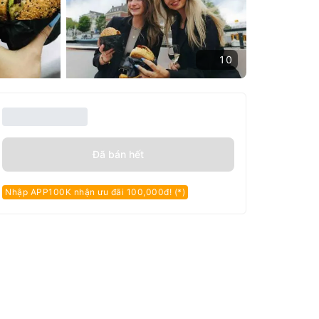
10
Đã bán hết
Nhập APP100K nhận ưu đãi 100,000đ! (*)