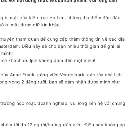
hác với nội dung thực tế của sản phẩm. Vui lòng cân
í mật của kiến ​​trúc Hà Lan, những địa điểm độc đáo,
số bí mật được giữ kín khác.
 chuyến tham quan để cung cấp thêm thông tin về các địa
sterdam. Điều này sẽ cho bạn nhiều thời gian để ghi lại
 mình!
 mà khách du lịch không dám đến một mình!
của Anne Frank, công viên Vondelpark, các tòa nhà lịch
trong vòng 2 tiếng rưỡi, bạn sẽ cảm nhận được mình như
rường học hoặc doanh nghiệp, vui lòng liên hệ với chúng
i nhóm tối đa 12 người/hướng dẫn viên. Điều này không áp