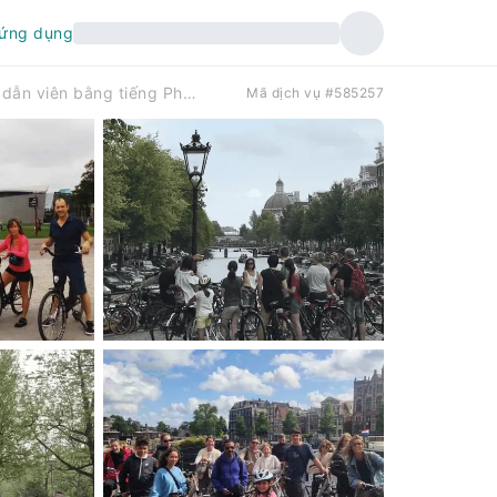
 ứng dụng
Amsterdam: Tour tham quan thành phố bằng xe đạp có hướng dẫn viên bằng tiếng Pháp | Hà Lan
Mã dịch vụ #585257