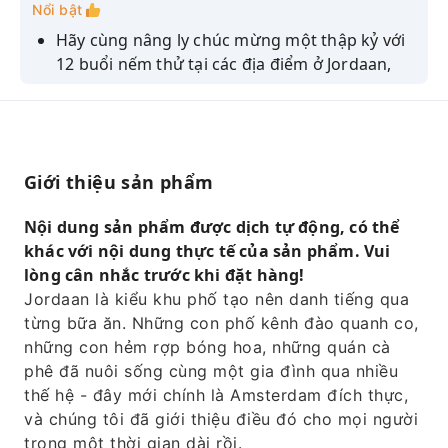
Nổi bật
Hãy cùng nâng ly chúc mừng một thập kỷ với
12 buổi nếm thử tại các địa điểm ở Jordaan,
nơi đã khởi nguồn cho tất cả.
Gặp gỡ những người tạo ra sản phẩm - từ
những người bán cá thế hệ thứ ba đến gia
đình đứng sau món bánh nướng.
Giới thiệu sản phẩm
Hãy nâng ly rượu jenever tại quán cà phê bên
bờ kênh với tầm nhìn tuyệt đẹp.
Nội dung sản phẩm được dịch tự động, có thể
khác với nội dung thực tế của sản phẩm. Vui
Những món ăn kinh điển của Hà Lan và
lòng cân nhắc trước khi đặt hàng!
những viên ngọc quý của khu phố được chia
Jordaan là kiểu khu phố tạo nên danh tiếng qua
sẻ trong một không gian thân mật nhỏ.
từng bữa ăn. Những con phố kênh đào quanh co,
Dạo bước trên những con phố cổ kính hàng
những con hẻm rợp bóng hoa, những quán cà
trăm năm tuổi cùng hướng dẫn viên am hiểu
phê đã nuôi sống cùng một gia đình qua nhiều
từng sân trong và từng câu chuyện.
thế hệ - đây mới chính là Amsterdam đích thực,
và chúng tôi đã giới thiệu điều đó cho mọi người
trong một thời gian dài rồi.