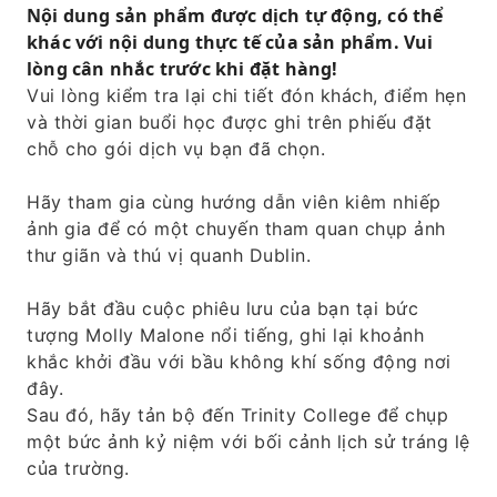
dừng chân tại những địa điểm mang ý nghĩa
Nội dung sản phẩm được dịch tự động, có thể
văn hóa.
khác với nội dung thực tế của sản phẩm. Vui
lòng cân nhắc trước khi đặt hàng!
Tìm hiểu về các điểm tham quan và địa danh
Vui lòng kiểm tra lại chi tiết đón khách, điểm hẹn
của thành phố qua lời thuyết minh của hướng
và thời gian buổi học được ghi trên phiếu đặt
dẫn viên.
chỗ cho gói dịch vụ bạn đã chọn.
Bạn sẽ nhận được những lời khuyên về cách
tạo dáng trong suốt chuyến tham quan và
Hãy tham gia cùng hướng dẫn viên kiêm nhiếp
những bức ảnh chất lượng cao đã được chỉnh
ảnh gia để có một chuyến tham quan chụp ảnh
sửa sau đó.
thư giãn và thú vị quanh Dublin.
Hãy bắt đầu cuộc phiêu lưu của bạn tại bức
tượng Molly Malone nổi tiếng, ghi lại khoảnh
khắc khởi đầu với bầu không khí sống động nơi
đây.
Sau đó, hãy tản bộ đến Trinity College để chụp
một bức ảnh kỷ niệm với bối cảnh lịch sử tráng lệ
của trường.