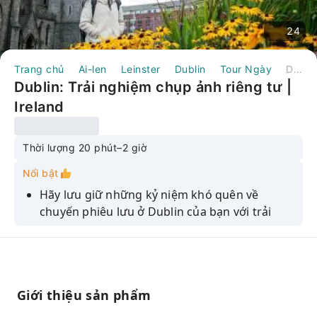
24
Trang chủ
Ai-len
Leinster
Dublin
Tour Ngày
Dublin: Trải nghiệm chụp ảnh riêng tư | Ireland
Dublin: Trải nghiệm chụp ảnh riêng tư |
Ireland
Thời lượng 20 phút–2 giờ
Nổi bật
Hãy lưu giữ những kỷ niệm khó quên về
chuyến phiêu lưu ở Dublin của bạn với trải
nghiệm chụp ảnh này.
Hãy để nhiếp ảnh gia kiêm hướng dẫn viên địa
phương chụp ảnh lưu niệm cho bạn khi khám
phá Dublin.
Giới thiệu sản phẩm
Khám phá tinh túy của thành phố bằng cách