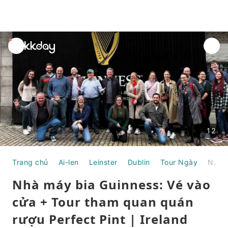
unread
notifications
12
Trang chủ
Ai-len
Leinster
Dublin
Tour Ngày
Nhà máy bia Guinness: Vé vào cửa + Tour tham quan quán rượu Perfect Pint | Ireland
Nhà máy bia Guinness: Vé vào
cửa + Tour tham quan quán
rượu Perfect Pint | Ireland