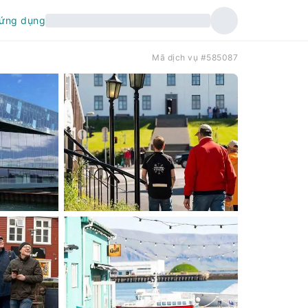
 ứng dụng
Mã dịch vụ #585087