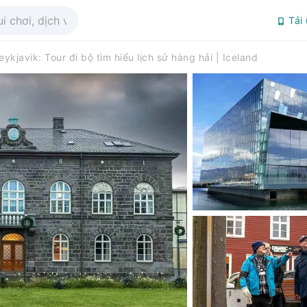
Tải
eykjavik: Tour đi bộ tìm hiểu lịch sử hàng hải | Iceland