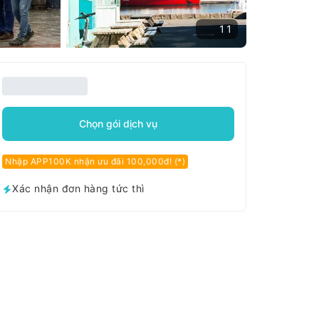
11
Chọn gói dịch vụ
Nhập APP100K nhận ưu đãi 100,000đ! (*)
Xác nhận đơn hàng tức thì