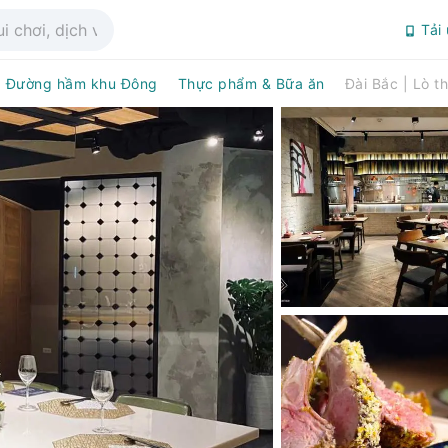
Tải
Đường hầm khu Đông
Thực phẩm & Bữa ăn
Đài Bắc | Lò t