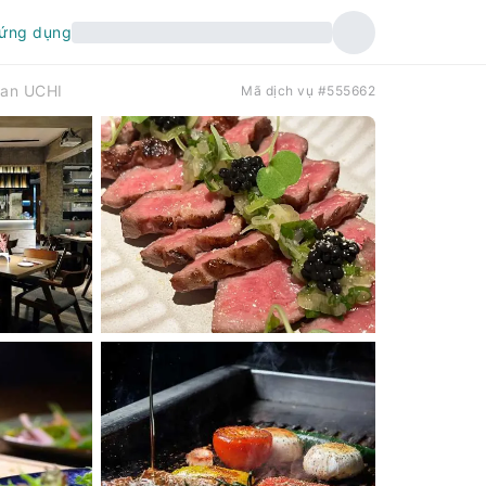
 ứng dụng
han UCHI
Mã dịch vụ #555662