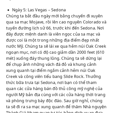
Ngày 5: Las Vegas – Sedona
Chúng ta bắt đầu ngày mới bằng chuyến đi xuyên
qua sa mạc Mojave, rồi lên cao nguyên Colorado và
tuyến đường lịch sử 66, trước khi đến Sedona. Nơi
đây được mệnh danh là viên ngọc của sa mạc và
được coi là một trong những địa điểm đẹp nhất
nước Mỹ. Chúng ta sẽ lái xe qua hẻm núi Oak Creek
ngoạn mục, nơi có độ cao giảm dần 2000 feet (610
mét) xuống đáy thung lũng. Chúng ta sẽ dừng lại
để chụp ảnh những vách đá đỏ và khung cảnh
xung quanh tại điểm ngắm cảnh hẻm núi Oak
Creek và công viên tiểu bang Slide Rock. Thưởng
thức bữa trưa tại Sedona, nơi bạn có thể tham
quan các cửa hàng bán đồ thủ công mỹ nghệ của
người Mỹ bản địa cùng với các cửa hàng thời trang
và phòng trưng bày độc đáo. Sau giờ nghỉ, chúng
ta sẽ đi ra sa mạc xung quanh để thăm Nhà nguyện
Thánh Giá (tham quan tự túc bằng dịch vụ xe đưa