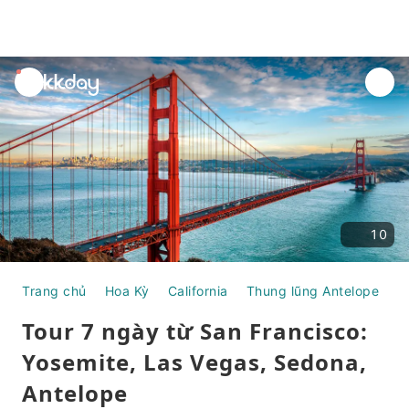
unread
notifications
10
Trang chủ
Hoa Kỳ
California
Thung lũng Antelope
T
Tour 7 ngày từ San Francisco:
Yosemite, Las Vegas, Sedona,
Antelope