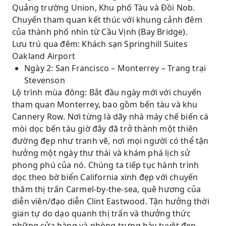
Quảng trường Union, Khu phố Tàu và Đồi Nob.
Chuyến tham quan kết thúc với khung cảnh đêm
của thành phố nhìn từ Cầu Vịnh (Bay Bridge).
Lưu trú qua đêm: Khách sạn Springhill Suites
Oakland Airport
Ngày 2: San Francisco – Monterrey – Trang trại
Stevenson
Lộ trình mùa đông: Bắt đầu ngày mới với chuyến
tham quan Monterrey, bao gồm bến tàu và khu
Cannery Row. Nơi từng là dãy nhà máy chế biến cá
mòi dọc bến tàu giờ đây đã trở thành một thiên
đường đẹp như tranh vẽ, nơi mọi người có thể tận
hưởng một ngày thư thái và khám phá lịch sử
phong phú của nó. Chúng ta tiếp tục hành trình
dọc theo bờ biển California xinh đẹp với chuyến
thăm thị trấn Carmel-by-the-sea, quê hương của
diễn viên/đạo diễn Clint Eastwood. Tận hưởng thời
gian tự do dạo quanh thị trấn và thưởng thức
những cửa hàng và phòng trưng bày tuyệt đẹp.