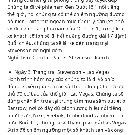
Chúng ta đi về phía nam đến Quốc lộ 1 nổi tiếng
thế giới, nơi chúng ta có thể chiêm ngưỡng đường
bờ biển California ngoạn mục từ cự ly gần (xe nhỏ
sẽ đi trên phần phía nam của Quốc lộ 1, trong khi
xe khách cỡ lớn sẽ đi hết quãng đường dài 17 dặm).
Buổi chiều, chúng ta sẽ lái xe đến trang trại
Stevenson để nghỉ đêm.
Nghỉ đêm: Comfort Suites Stevenson Ranch
Ngày 3: Trang trại Stevenson – Las Vegas
Hành trình hôm nay của chúng ta là đi về phía
đông, xuyên qua sa mạc và Thung lũng Chết để đến
thủ đô cờ bạc của thế giới: Las Vegas. Chúng ta sẽ
dừng chân ăn trưa tại trung tâm mua sắm outlet ở
Barstow, nơi có đầy đủ các thương hiệu nổi tiếng
như Levi's, Nike, Reebok, Timberland và nhiều hơn
nữa. Buổi tối, chúng ta sẽ tham quan dải Las Vegas
Strip để chiêm ngưỡng một số khách sạn và công