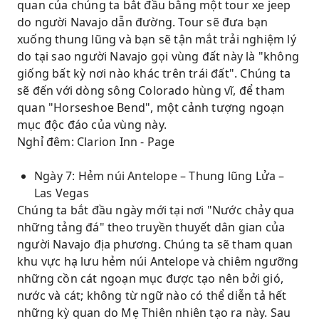
quan của chúng ta bắt đầu bằng một tour xe jeep
do người Navajo dẫn đường. Tour sẽ đưa bạn
xuống thung lũng và bạn sẽ tận mắt trải nghiệm lý
do tại sao người Navajo gọi vùng đất này là "không
giống bất kỳ nơi nào khác trên trái đất". Chúng ta
sẽ đến với dòng sông Colorado hùng vĩ, để tham
quan "Horseshoe Bend", một cảnh tượng ngoạn
mục độc đáo của vùng này.
Nghỉ đêm: Clarion Inn - Page
Ngày 7: Hẻm núi Antelope – Thung lũng Lửa –
Las Vegas
Chúng ta bắt đầu ngày mới tại nơi "Nước chảy qua
những tảng đá" theo truyền thuyết dân gian của
người Navajo địa phương. Chúng ta sẽ tham quan
khu vực hạ lưu hẻm núi Antelope và chiêm ngưỡng
những cồn cát ngoạn mục được tạo nên bởi gió,
nước và cát; không từ ngữ nào có thể diễn tả hết
những kỳ quan do Mẹ Thiên nhiên tạo ra này. Sau