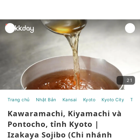
unread
notifications
21
Trang chủ
Nhật Bản
Kansai
Kyoto
Kyoto City
Thự
Kawaramachi, Kiyamachi và
Pontocho, tỉnh Kyoto |
Izakaya Sojibo (Chi nhánh