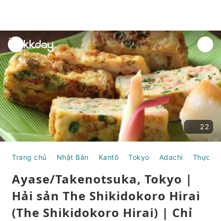
unread
notifications
22
Trang chủ
Nhật Bản
Kantō
Tokyo
Adachi
Thực ph
Ayase/Takenotsuka, Tokyo |
Hải sản The Shikidokoro Hirai
(The Shikidokoro Hirai) | Chỉ