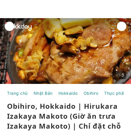
unread
notifications
3
Trang chủ
Nhật Bản
Hokkaido
Obihiro
Thực phẩm &
Obihiro, Hokkaido | Hirukara
Izakaya Makoto (Giờ ăn trưa
Izakaya Makoto) | Chỉ đặt chỗ