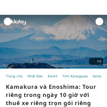
unread
notifications
10
Trang chủ
Nhật Bản
Kantō
Tỉnh Kanagawa
Kamaku
Kamakura và Enoshima: Tour
riêng trong ngày 10 giờ với
thuê xe riêng trọn gói riêng