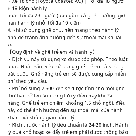
・Xe 18 chỗ (Toyota Coaster, v.v.) |
Tối đa 18 người
+ 18 kiện hành lý
hoặc tối đa 23 người (bao gồm cả ghế thưởng, giới
hạn hành lý nhỏ, tối đa 10 kiện)
※ Khi sử dụng ghế phụ, nên mang theo hành lý
nhỏ để tránh ảnh hưởng đến sự thoải mái khi lái
xe.
【Quy định về ghế trẻ em và hành lý】
・Dịch vụ này sử dụng xe được cấp phép. Theo luật
pháp Nhật Bản, việc sử dụng ghế trẻ em là không
bắt buộc. Ghế nâng trẻ em sẽ được cung cấp miễn
phí theo yêu cầu.
・Phí bổ sung 2.500 Yên sẽ được tính cho mỗi ghế
thứ hai trở lên. Vui lòng lưu ý điều này khi đặt
hàng. Ghế trẻ em chiếm khoảng 1,5 chỗ ngồi, điều
này có thể ảnh hưởng đến sự thoải mái của hành
khách và không gian hành lý.
・Kích thước hành lý tiêu chuẩn là 24-28 inch. Hành
lý quá khổ hoặc xe đẩy trẻ em phải được thông báo