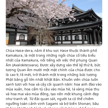
Chùa Hase-dera, nằm ở khu vực Hase thuộc thành phố
Kamakura, là một trong những ngôi chùa cổ tiêu biểu
nhất của Kamakura, nổi tiếng với việc thờ phụng Quan
Âm (Avalokitesvara). Được xây dựng vào thế kỷ thứ 8, bức
tượng Quan Âm mười một mặt chính của chùa được cho
là cao 9,18 mét, trở thành một trong những bức tượng
Phật bằng gỗ lớn nhất Nhật Bản. Khuôn viên chùa luôn
xanh tươi với hoa và cây cối quanh năm: hoa anh đào vào
mùa xuân, hoa cẩm tú cầu vào mùa hè, lá vàng mùa thu
và hoa mai vào mùa đông, tạo nên một khung cảnh đẹp
như tranh vẽ. Từ đài quan sát, người ta có thể chiêm
ngưỡng toàn cảnh vịnh Sagami và bờ biển Shonan; bầu