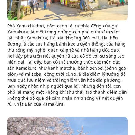
Phố Komachi-dori, nằm cạnh lối ra phía đông của ga
Kamakura, là một trong những con phố mua sắm sầm
uất nhất Kamakura, trải dài khoảng 360 mét. Hai bên
đường là các cửa hàng bánh kẹo truyền thống, cửa hàng
thủ công mỹ nghệ, quán cà phê và nhà hàng độc đáo,
nơi đây pha trộn nét quyến rũ của cố đô với sự sáng tạo
hiện đại. Tại đây, bạn có thể thưởng thức các món đặc
sản Kamakura như bánh matcha, bánh senbei (bánh gạo
giòn) và mì soba, đồng thời cũng là địa điểm lý tưởng để
mua quà lưu niệm và trải nghiệm văn hóa địa phương.
Ban ngày nhộn nhịp người qua lại, nhưng đến tối, con
phố lại mang một không khí thư thái, trở thành điểm đến
không thể bỏ qua để cảm nhận nhịp sống và nét quyến
rũ Nhật Bản của Kamakura.